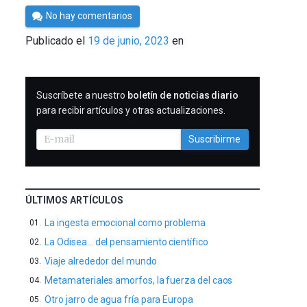
Por
No hay comentarios
César
Publicado el
19 de junio, 2023
en
Tomé
SUSCRIBIRME
Suscríbete a nuestro
boletín de noticias diario
para recibir artículos y otras actualizaciones.
Suscribirme
ÚLTIMOS ARTÍCULOS
La ingesta emocional como problema
La Odisea… del pensamiento científico
Viaje alrededor del mundo
Metamateriales amorfos, la fuerza del caos
Otro jarro de agua fría para Europa