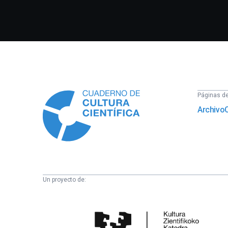
Información
Páginas del
Archivo
Un proyecto de:
Cátedra
de
Cultura