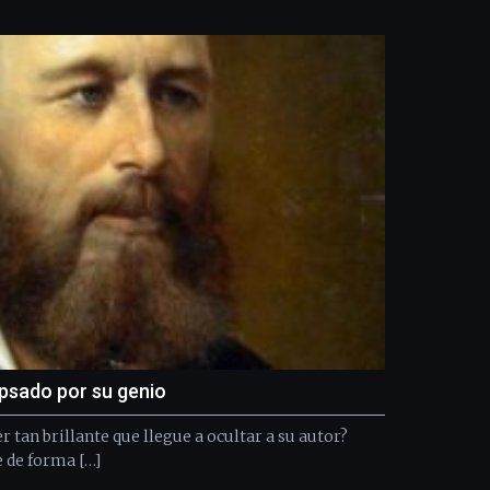
Bilbo
Zientzia
Plaza
(BZP),
un
festival
que
llenará
la
ciudad
de
monólogos,
exposiciones,
conferencias,
docufórums
y
espectáculos
de
ipsado por su genio
ciencia
del
er tan brillante que llegue a ocultar a su autor?
16
 de forma […]
de
septiembre