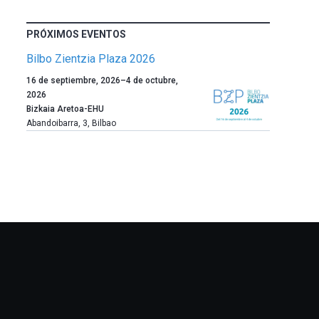
PRÓXIMOS EVENTOS
Bilbo Zientzia Plaza 2026
Un
16 de septiembre, 2026
–
4 de octubre,
año
2026
más,
Bizkaia Aretoa-EHU
Bilbao
Abandoibarra, 3
,
Bilbao
dará
la
bienvenida
al
otoño
con
la
celebración
de
la
novena
edición
de