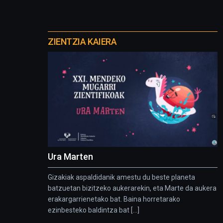
Otros
proyectos
ZIENTZIA KAIERA
Ura Marten
Gizakiak aspaldidanik amestu du beste planeta
batzuetan bizitzeko aukerarekin, eta Marte da aukera
erakargarrienetako bat. Baina horretarako
ezinbesteko baldintza bat [...]