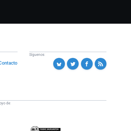
Síguenos:
Contacto
oyo de:
Eusko