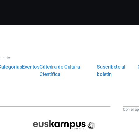
 sitio:
Categorías
Eventos
Cátedra de Cultura
Suscríbete al
Científica
boletín
Con el ap
Euskampus
Fundazioa