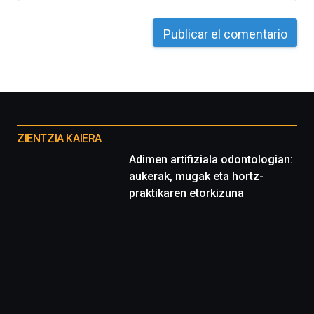
de
octubre.
La
iniciativa,
organizada
por
la
Cátedra…
Otros
proyectos
ZIENTZIA KAIERA
Adimen artifiziala odontologian:
aukerak, mugak eta hortz-
praktikaren etorkizuna