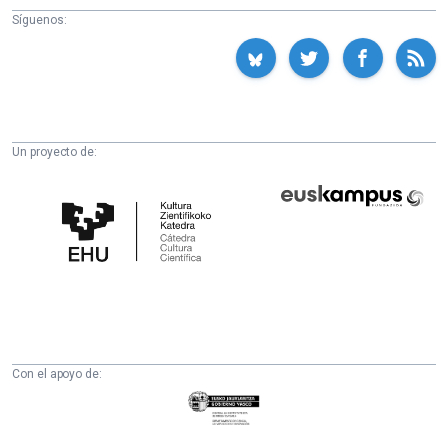
Síguenos:
Un proyecto de:
Cátedra
Euskampus
de
Fundazioa
Cultura
Científica
de
la
UPV/EHU
Con el apoyo de:
Eusko
Jaurlaritza