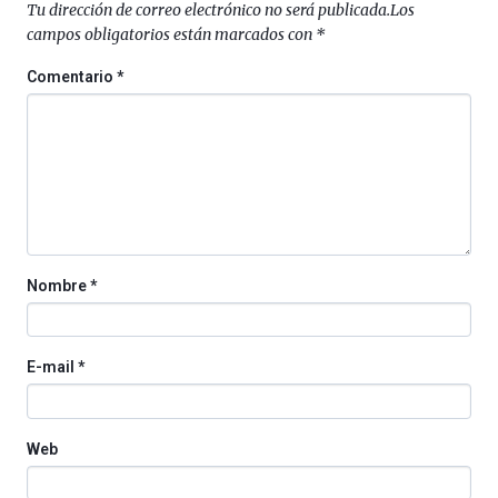
Tu dirección de correo electrónico no será publicada.
Los
(BZP),
campos obligatorios están marcados con
*
un
festival
Comentario
*
que
llenará
la
ciudad
de
monólogos,
exposiciones,
conferencias,
docufórums
Nombre
*
y
espectáculos
de
ciencia
E-mail
*
del
16
de
septiembre
Web
al
4