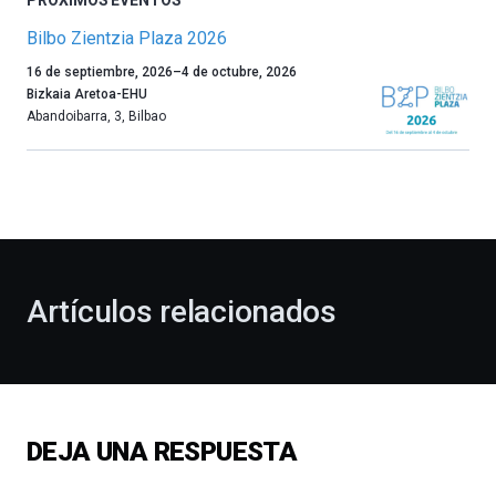
PRÓXIMOS EVENTOS
Bilbo Zientzia Plaza 2026
Un
16 de septiembre, 2026
–
4 de octubre, 2026
año
Bizkaia Aretoa-EHU
más,
Abandoibarra, 3
,
Bilbao
Bilbao
dará
la
bienvenida
al
otoño
con
la
Artículos relacionados
celebración
de
la
novena
edición
de
DEJA UNA RESPUESTA
Bilbo
Zientzia
Plaza