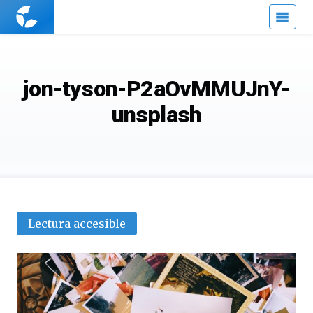
Cuaderno
de
Cultura
Científica
jon-tyson-P2aOvMMUJnY-
unsplash
Lectura accesible