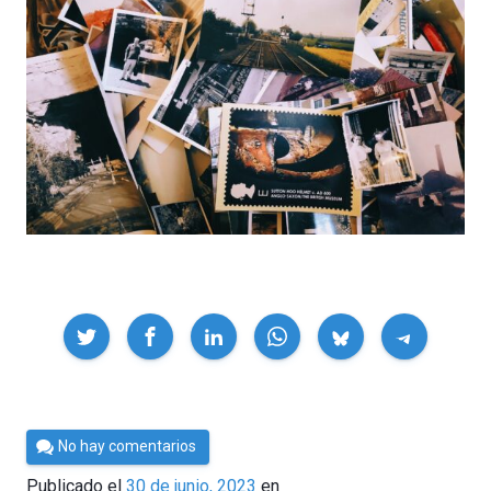
Compartir
Por
No hay comentarios
César
Publicado el
30 de junio, 2023
en