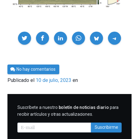
Compartir
Por
No hay comentarios
César
Publicado el
10 de julio, 2023
en
Tomé
SUSCRIBIRME
Suscríbete a nuestro
boletín de noticias diario
para
recibir artículos y otras actualizaciones.
Suscribirme