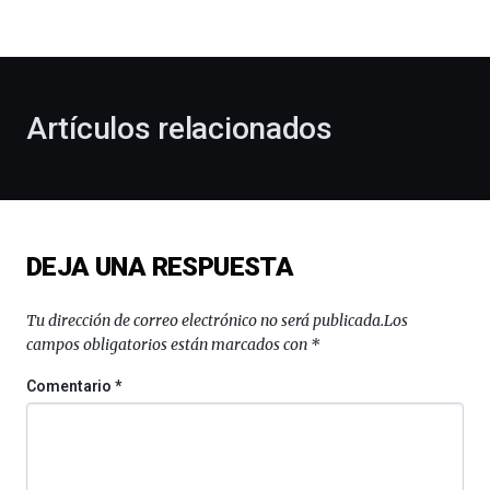
bienvenida
al
otoño
con
la
Artículos relacionados
celebración
de
la
novena
edición
de
DEJA UNA RESPUESTA
Bilbo
Zientzia
Plaza
Tu dirección de correo electrónico no será publicada.
Los
(BZP),
campos obligatorios están marcados con
*
un
festival
Comentario
*
que
llenará
la
ciudad
de