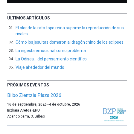
ÚLTIMOS ARTÍCULOS
El olor de la rata topo reina suprime la reproducción de sus
rivales
Cómo los jesuitas domaron al dragón chino de los eclipses
La ingesta emocional como problema
La Odisea… del pensamiento científico
Viaje alrededor del mundo
PRÓXIMOS EVENTOS
Bilbo Zientzia Plaza 2026
Un
16 de septiembre, 2026
–
4 de octubre, 2026
año
Bizkaia Aretoa-EHU
más,
Abandoibarra, 3
,
Bilbao
Bilbao
dará
la