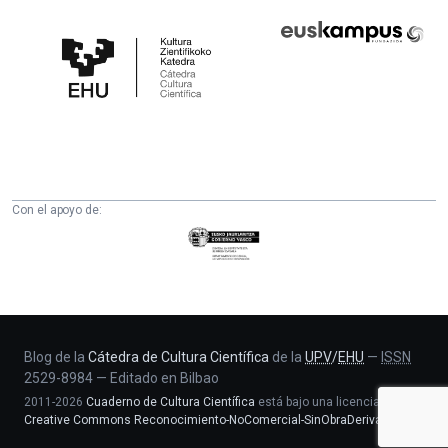
Cátedra
Euskampus
de
Fundazioa
Cultura
Científica
de
la
UPV/EHU
Con el apoyo de:
Eusko
Jaurlaritza
-
Zientzia,
Unibertsitate
eta
Blog de la
Cátedra de Cultura Científica
de la
UPV
/
EHU
—
ISSN
2529-8984
—
Editado en Bilbao
Berrikuntza
2011-2026
Cuaderno de Cultura Científica
está bajo una licencia
saila
Creative Commons Reconocimiento-NoComercial-SinObraDerivada 4.0