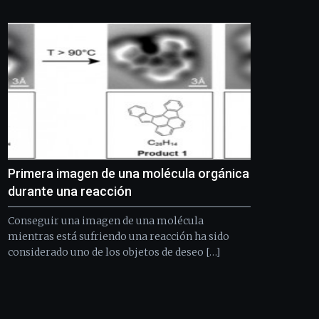
Bilbo
Zientzia
Plaza
(BZP),
un
festival
que
llenará
la
ciudad
de
monólogos,
Primera imagen de una molécula orgánica
exposiciones,
conferencias,
durante una reacción
docufórums
y
Conseguir una imagen de una molécula
espectáculos
mientras está sufriendo una reacción ha sido
de
considerado uno de los objetos de deseo […]
ciencia
del
16
de
septiembre