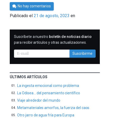
Por
No hay comentarios
César
Publicado el
21 de agosto, 2023
en
Tomé
SUSCRIBIRME
Suscríbete a nuestro
boletín de noticias diario
para recibir artículos y otras actualizaciones.
Suscribirme
ÚLTIMOS ARTÍCULOS
La ingesta emocional como problema
La Odisea… del pensamiento científico
Viaje alrededor del mundo
Metamateriales amorfos, la fuerza del caos
Otro jarro de agua fría para Europa