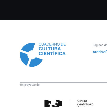
Información
Páginas del
Archivo
Un proyecto de:
Cátedra
de
Cultura