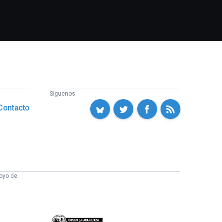
Síguenos:
Contacto
oyo de:
Eusko