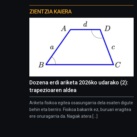
Otros
proyectos
ZIENTZIA KAIERA
Dozena erdi ariketa 2026ko udarako (2):
trapezioaren aldea
Ariketa fisikoa egitea osasungarria dela esaten digute
behin eta berriro. Fisikoa bakarrik ez, buruari eragitea
ere onuragarria da. Nagiak atera [...]