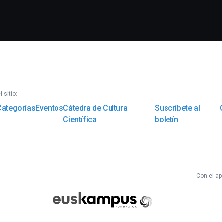
 sitio:
Categorías
Eventos
Cátedra de Cultura
Suscríbete al
Científica
boletín
Con el ap
Euskampus
Fundazioa