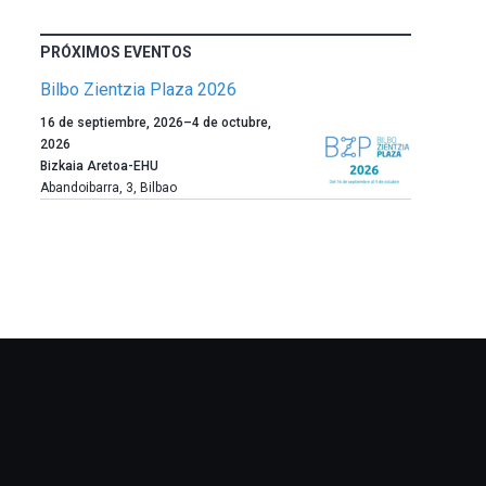
PRÓXIMOS EVENTOS
Bilbo Zientzia Plaza 2026
Un
16 de septiembre, 2026
–
4 de octubre,
año
2026
más,
Bizkaia Aretoa-EHU
Bilbao
Abandoibarra, 3
,
Bilbao
dará
la
bienvenida
al
otoño
con
la
celebración
de
la
novena
edición
de