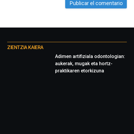
La
iniciativa,
organizada
por
la
Cátedra…
Otros
proyectos
ZIENTZIA KAIERA
Adimen artifiziala odontologian:
aukerak, mugak eta hortz-
praktikaren etorkizuna