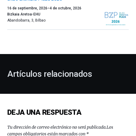
Un
16 de septiembre, 2026
–
4 de octubre, 2026
año
Bizkaia Aretoa-EHU
más,
Abandoibarra, 3
,
Bilbao
Bilbao
dará
la
bienvenida
al
otoño
con
la
Artículos relacionados
celebración
de
la
novena
edición
de
DEJA UNA RESPUESTA
Bilbo
Zientzia
Plaza
Tu dirección de correo electrónico no será publicada.
Los
(BZP),
campos obligatorios están marcados con
*
un