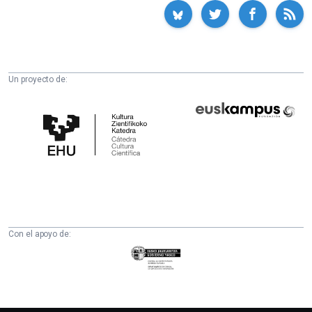
Un proyecto de:
Cátedra
Euskampus
de
Fundazioa
Cultura
Científica
de
la
UPV/EHU
Con el apoyo de:
Eusko
Jaurlaritza
-
Zientzia,