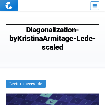
Cuaderno
de
Cultura
Científica
Diagonalization-
byKristinaArmitage-Lede-
scaled
Lectura accesible