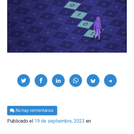
Compartir
Por
No hay comentarios
César
Publicado el
19 de septiembre, 2023
en
Tomé