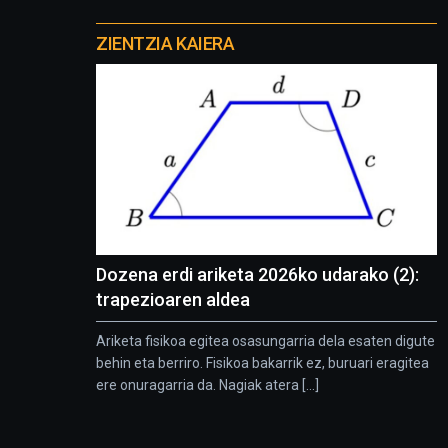
Otros
proyectos
ZIENTZIA KAIERA
Dozena erdi ariketa 2026ko udarako (2):
trapezioaren aldea
Ariketa fisikoa egitea osasungarria dela esaten digute
behin eta berriro. Fisikoa bakarrik ez, buruari eragitea
ere onuragarria da. Nagiak atera [...]