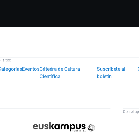
 sitio:
Categorías
Eventos
Cátedra de Cultura
Suscríbete al
Científica
boletín
Con el ap
Euskampus
Fundazioa