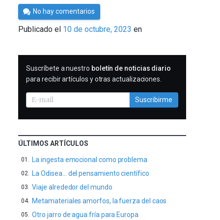
Por
No hay comentarios
César
Publicado el
10 de octubre, 2023
en
Tomé
SUSCRIBIRME
Suscríbete a nuestro
boletín de noticias diario
para recibir artículos y otras actualizaciones.
Suscribirme
ÚLTIMOS ARTÍCULOS
La ingesta emocional como problema
La Odisea… del pensamiento científico
Viaje alrededor del mundo
Metamateriales amorfos, la fuerza del caos
Otro jarro de agua fría para Europa