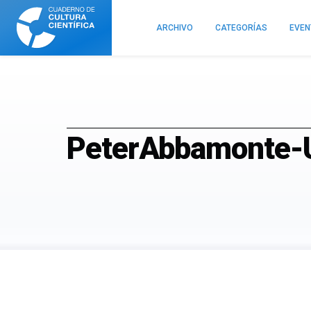
Cuaderno
de
ARCHIVO
CATEGORÍAS
EVE
Cultura
Científica
PeterAbbamonte-Un