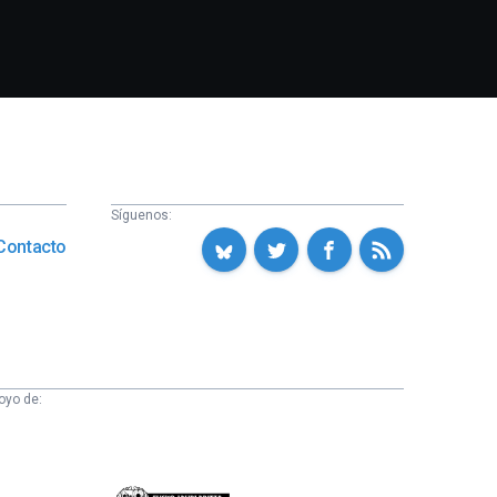
Síguenos:
Contacto
oyo de: