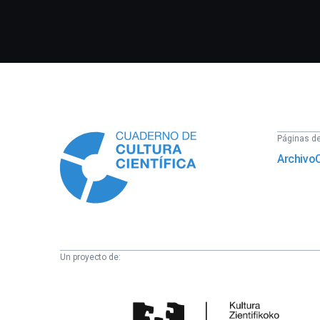
Información
Páginas del
Archivo
Un proyecto de:
Cátedra
de
Cultura