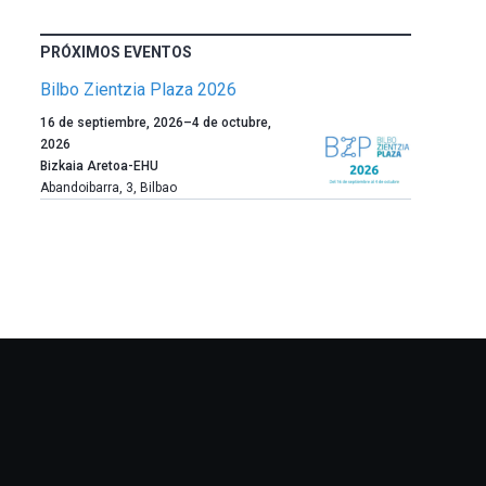
PRÓXIMOS EVENTOS
Bilbo Zientzia Plaza 2026
Un
16 de septiembre, 2026
–
4 de octubre,
año
2026
más,
Bizkaia Aretoa-EHU
Bilbao
Abandoibarra, 3
,
Bilbao
dará
la
bienvenida
al
otoño
con
la
celebración
de
la
novena
edición
de