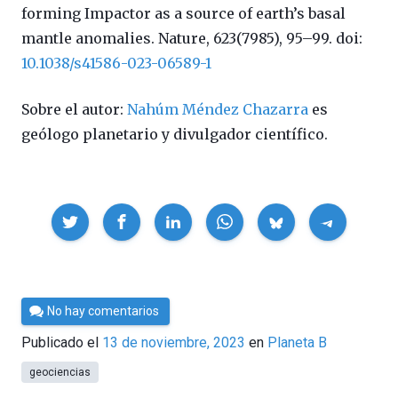
forming Impactor as a source of earth’s basal
mantle anomalies.
Nature, 623(7985), 95–99. doi:
10.1038/s41586-023-06589-1
Sobre el autor:
Nahúm Méndez Chazarra
es
geólogo planetario y divulgador científico.
Compartir
Por
No hay comentarios
César
Publicado el
13 de noviembre, 2023
en
Planeta B
Tomé
geociencias