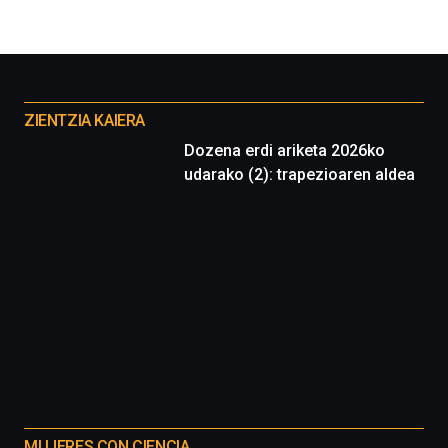
Otros
proyectos
ZIENTZIA KAIERA
Dozena erdi ariketa 2026ko
udarako (2): trapezioaren aldea
MUJERES CON CIENCIA