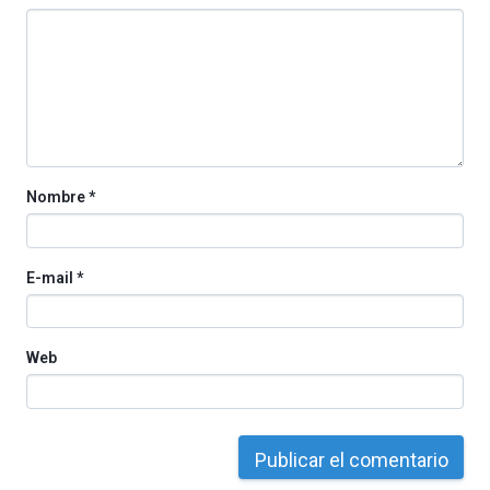
octubre.
La
iniciativa,
organizada
por
la
Cátedra…
Nombre
*
E-mail
*
Web