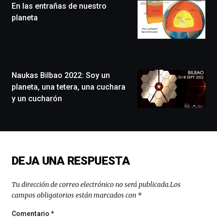
En las entrañas de nuestro
un
festival
planeta
que
llenará
la
ciudad
de
monólogos,
Naukas Bilbao 2022: Soy un
exposiciones,
planeta, una tetera, una cuchara
conferencias,
y un cucharón
docufórums
y
espectáculos
de
ciencia
del
DEJA UNA RESPUESTA
16
de
septiembre
Tu dirección de correo electrónico no será publicada.
Los
al
campos obligatorios están marcados con
*
4
de
Comentario
*