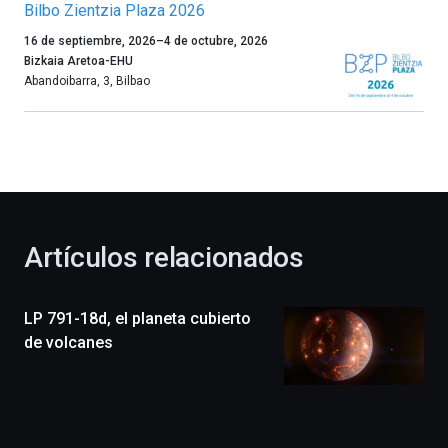
Bilbo Zientzia Plaza 2026
Un
16 de septiembre, 2026
–
4 de octubre, 2026
año
Bizkaia Aretoa-EHU
más,
Abandoibarra, 3
,
Bilbao
Bilbao
dará
la
bienvenida
al
otoño
con
la
Artículos relacionados
celebración
de
la
LP 791-18d, el planeta cubierto
novena
edición
de volcanes
de
Bilbo
Zientzia
Plaza
(BZP),