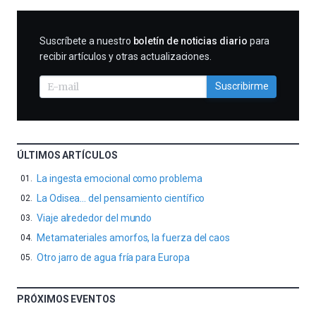
SUSCRIBIRME
Suscríbete a nuestro
boletín de noticias diario
para
recibir artículos y otras actualizaciones.
Suscribirme
ÚLTIMOS ARTÍCULOS
La ingesta emocional como problema
La Odisea… del pensamiento científico
Viaje alrededor del mundo
Metamateriales amorfos, la fuerza del caos
Otro jarro de agua fría para Europa
PRÓXIMOS EVENTOS