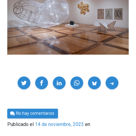
Compartir
Por
No hay comentarios
César
Publicado el
14 de noviembre, 2023
en
Tomé