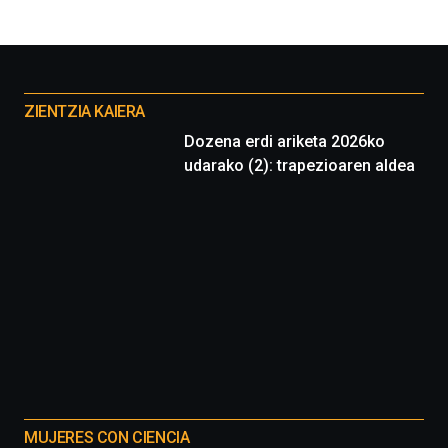
Otros
proyectos
ZIENTZIA KAIERA
Dozena erdi ariketa 2026ko
udarako (2): trapezioaren aldea
MUJERES CON CIENCIA