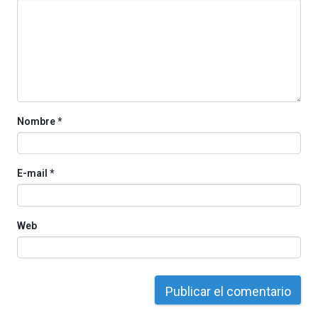
La
iniciativa,
organizada
por
la
Cátedra…
Nombre
*
E-mail
*
Web