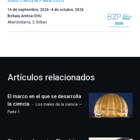
Bilbo Zientzia Plaza 2026
Un
16 de septiembre, 2026
–
4 de octubre, 2026
año
Bizkaia Aretoa-EHU
más,
Abandoibarra, 3
,
Bilbao
Bilbao
dará
la
bienvenida
al
otoño
con
la
Artículos relacionados
celebración
de
la
El marco en el que se desarrolla
novena
edición
la ciencia
Los males de la ciencia —
de
Parte 1
Bilbo
Zientzia
Plaza
(BZP),