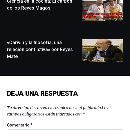
Ciencia en la cocina: El carbón
un
festival
de los Reyes Magos
que
llenará
la
ciudad
de
monólogos,
«Darwin y la filosofía, una
exposiciones,
relación conflictiva» por Reyes
conferencias,
Mate
docufórums
y
espectáculos
de
ciencia
del
DEJA UNA RESPUESTA
16
de
septiembre
Tu dirección de correo electrónico no será publicada.
Los
al
campos obligatorios están marcados con
*
4
de
Comentario
*
octubre.