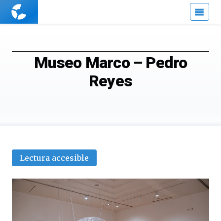
Cuaderno
de
Cultura
Científica
Museo Marco – Pedro
Reyes
Lectura accesible