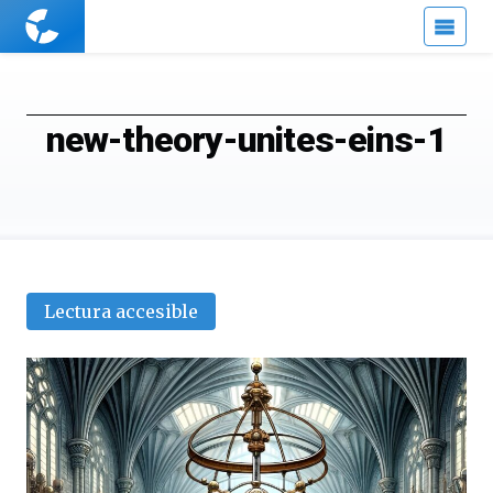
Cuaderno
de
Cultura
Científica
new-theory-unites-eins-1
Lectura accesible