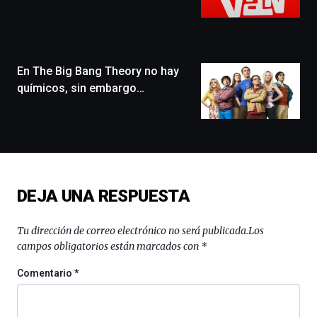
Bilbo
Zientzia
Plaza
(BZP),
En The Big Bang Theory no hay
un
festival
químicos, sin embargo…
que
llenará
la
ciudad
de
monólogos,
exposiciones,
DEJA UNA RESPUESTA
conferencias,
docufórums
y
Tu dirección de correo electrónico no será publicada.
Los
espectáculos
campos obligatorios están marcados con
*
de
ciencia
Comentario
*
del
16
de