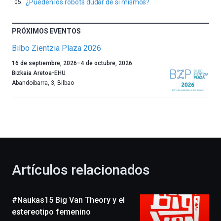
¿Pueden los robots dudar de sí mismos?
PRÓXIMOS EVENTOS
Bilbo Zientzia Plaza 2026
Un
16 de septiembre, 2026
–
4 de octubre, 2026
año
Bizkaia Aretoa-EHU
más,
Abandoibarra, 3
,
Bilbao
Bilbao
dará
la
bienvenida
al
otoño
con
la
Artículos relacionados
celebración
de
la
#Naukas15 Big Van Theory y el
novena
edición
estereotipo femenino
de