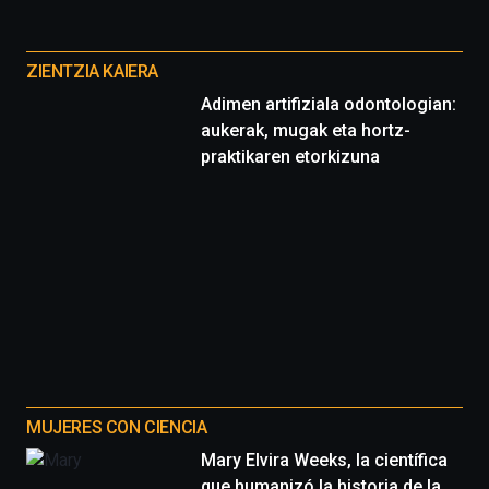
Otros
proyectos
ZIENTZIA KAIERA
Adimen artifiziala odontologian:
aukerak, mugak eta hortz-
praktikaren etorkizuna
MUJERES CON CIENCIA
Mary Elvira Weeks, la científica
que humanizó la historia de la