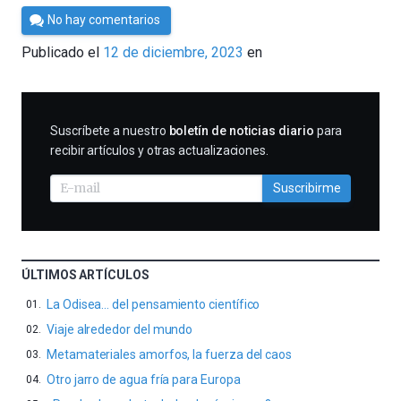
Por
No hay comentarios
César
Publicado el
12 de diciembre, 2023
en
Tomé
SUSCRIBIRME
Suscríbete a nuestro
boletín de noticias diario
para
recibir artículos y otras actualizaciones.
Suscribirme
ÚLTIMOS ARTÍCULOS
La Odisea… del pensamiento científico
Viaje alrededor del mundo
Metamateriales amorfos, la fuerza del caos
Otro jarro de agua fría para Europa