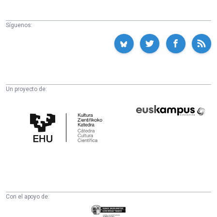
Síguenos:
Un proyecto de:
Cátedra
Euskampus
de
Fundazioa
Cultura
Científica
de
la
UPV/EHU
Con el apoyo de:
Eusko