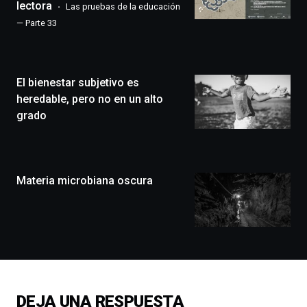
de
lectora
Las pruebas de la educación
Bilbo
— Parte 33
Zientzia
Plaza
(BZP),
un
El bienestar subjetivo es
festival
que
heredable, pero no en un alto
llenará
grado
la
ciudad
de
monólogos,
Materia microbiana oscura
exposiciones,
conferencias,
docufórums
y
espectáculos
de
ciencia
del
16
DEJA UNA RESPUESTA
de