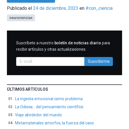
Cultura
Publicado el
24 de diciembre, 2023
en
#con_ciencia
Cientifica
neurociencias
SUSCRIBIRME
Suscríbete a nuestro
boletín de noticias diario
para
recibir artículos y otras actualizaciones.
Suscribirme
ÚLTIMOS ARTÍCULOS
La ingesta emocional como problema
La Odisea… del pensamiento científico
Viaje alrededor del mundo
Metamateriales amorfos, la fuerza del caos