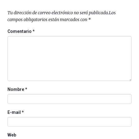
septiembre
al
Tu dirección de correo electrónico no será publicada.
Los
4
campos obligatorios están marcados con
*
de
octubre.
Comentario
*
La
iniciativa,
organizada
por
la
Cátedra…
Nombre
*
E-mail
*
Web