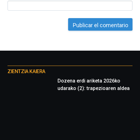
Otros
proyectos
ZIENTZIA KAIERA
Dozena erdi ariketa 2026ko
udarako (2): trapezioaren aldea