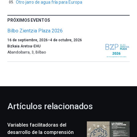
Otro jarro de agua fría para Europa
PRÓXIMOS EVENTOS
Bilbo Zientzia Plaza 2026
Un
16 de septiembre, 2026
–
4 de octubre, 2026
año
Bizkaia Aretoa-EHU
más,
Abandoibarra, 3
,
Bilbao
Bilbao
dará
la
bienvenida
al
otoño
con
la
Artículos relacionados
celebración
de
la
Variables facilitadoras del
novena
edición
desarrollo de la comprensión