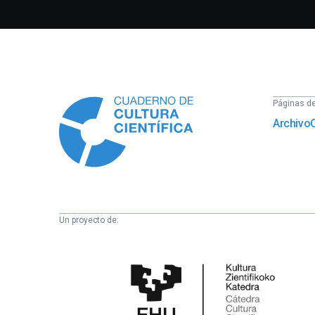
Información
Páginas del
Archivo
Un proyecto de:
Cátedra
de
Cultura
Científica
de