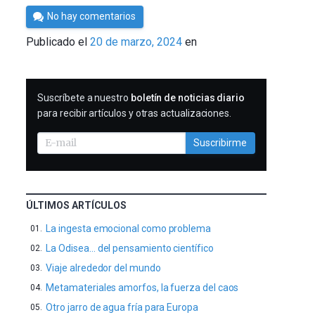
Por
No hay comentarios
César
Publicado el
20 de marzo, 2024
en
Tomé
SUSCRIBIRME
Suscríbete a nuestro
boletín de noticias diario
para recibir artículos y otras actualizaciones.
Suscribirme
ÚLTIMOS ARTÍCULOS
La ingesta emocional como problema
La Odisea… del pensamiento científico
Viaje alrededor del mundo
Metamateriales amorfos, la fuerza del caos
Otro jarro de agua fría para Europa