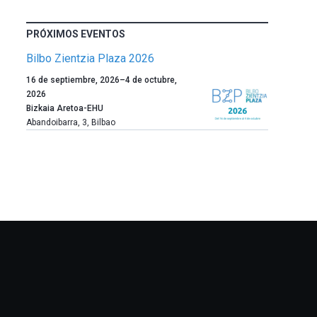
PRÓXIMOS EVENTOS
Bilbo Zientzia Plaza 2026
Un
16 de septiembre, 2026
–
4 de octubre,
año
2026
más,
Bizkaia Aretoa-EHU
Bilbao
Abandoibarra, 3
,
Bilbao
dará
la
bienvenida
al
otoño
con
la
celebración
de
la
novena
edición
de