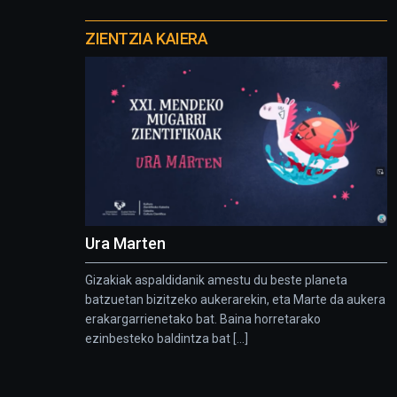
Otros
proyectos
ZIENTZIA KAIERA
Ura Marten
Gizakiak aspaldidanik amestu du beste planeta
batzuetan bizitzeko aukerarekin, eta Marte da aukera
erakargarrienetako bat. Baina horretarako
ezinbesteko baldintza bat [...]