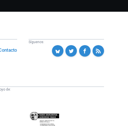
Síguenos:
Contacto
oyo de:
Eusko
Jaurlaritza