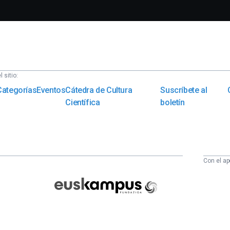
 sitio:
Categorías
Eventos
Cátedra de Cultura
Suscríbete al
Científica
boletín
Con el ap
Euskampus
Fundazioa