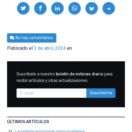
Compartir
Por
No hay comentarios
César
Publicado el
3 de abril, 2024
en
Tomé
SUSCRIBIRME
Suscríbete a nuestro
boletín de noticias diario
para
recibir artículos y otras actualizaciones.
Suscribirme
ÚLTIMOS ARTÍCULOS
La ingesta emocional como problema