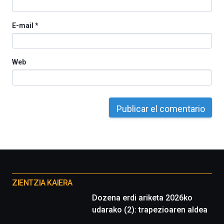
de
ciencia
E-mail
*
del
16
de
septiembre
Web
al
4
de
octubre.
La
iniciativa,
organizada
por
la
Cátedra…
Otros
proyectos
ZIENTZIA KAIERA
Dozena erdi ariketa 2026ko
udarako (2): trapezioaren aldea