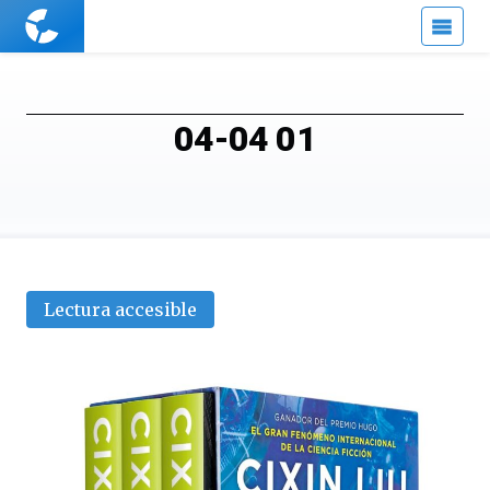
Cuaderno
de
Cultura
Científica
04-04 01
Lectura accesible