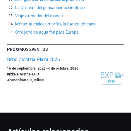
La Odisea… del pensamiento científico
Viaje alrededor del mundo
Metamateriales amorfos, la fuerza del caos
Otro jarro de agua fría para Europa
PRÓXIMOS EVENTOS
Bilbo Zientzia Plaza 2026
Un
16 de septiembre, 2026
–
4 de octubre, 2026
año
Bizkaia Aretoa-EHU
más,
Abandoibarra, 3
,
Bilbao
Bilbao
dará
la
bienvenida
al
otoño
con
la