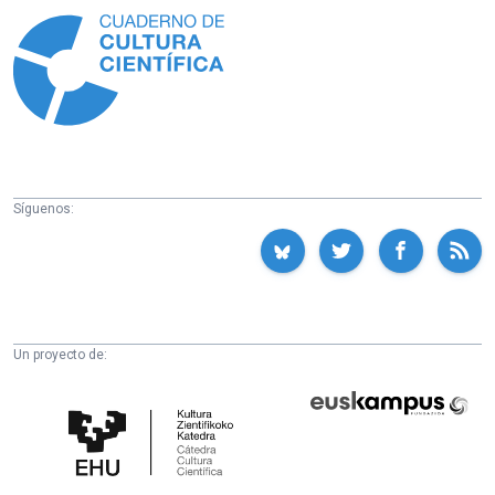
Síguenos:
Un proyecto de:
Cátedra
Euskampus
de
Fundazioa
Cultura
Científica
de