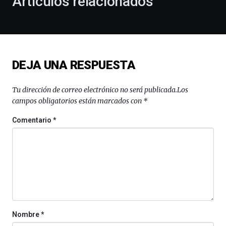
Artículos relacionados
celebración
de
la
novena
edición
de
DEJA UNA RESPUESTA
Bilbo
Zientzia
Plaza
Tu dirección de correo electrónico no será publicada.
Los
(BZP),
campos obligatorios están marcados con
*
un
festival
Comentario
*
que
llenará
la
ciudad
de
monólogos,
exposiciones,
conferencias,
docufórums
Nombre
*
y
espectáculos