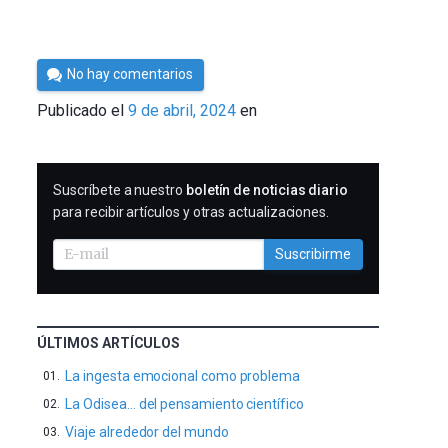
Por
No hay comentarios
César
Publicado el
9 de abril, 2024
en
Tomé
SUSCRIBIRME
Suscríbete a nuestro
boletín de noticias diario
para recibir artículos y otras actualizaciones.
Suscribirme
ÚLTIMOS ARTÍCULOS
La ingesta emocional como problema
La Odisea… del pensamiento científico
Viaje alrededor del mundo