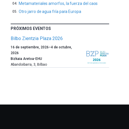
Metamateriales amorfos, la fuerza del caos
Otro jarro de agua fría para Europa
PRÓXIMOS EVENTOS
Bilbo Zientzia Plaza 2026
Un
16 de septiembre, 2026
–
4 de octubre,
año
2026
más,
Bizkaia Aretoa-EHU
Bilbao
Abandoibarra, 3
,
Bilbao
dará
la
bienvenida
al
otoño
con
la
celebración
de
la
novena