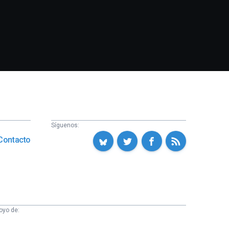
Síguenos:
Contacto
oyo de: