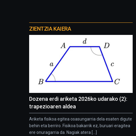
Otros
proyectos
ZIENTZIA KAIERA
Dozena erdi ariketa 2026ko udarako (2):
trapezioaren aldea
Ariketa fisikoa egitea osasungarria dela esaten digute
behin eta berriro. Fisikoa bakarrik ez, buruari eragitea
ere onuragarria da. Nagiak atera [...]