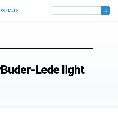
CONTACTO
Buscar
en
el
sitio
Buder-Lede light