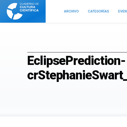
Cuaderno
de
ARCHIVO
CATEGORÍAS
EVE
Cultura
Científica
EclipsePrediction-
crStephanieSwart_