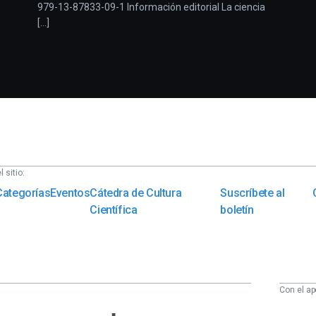
979-13-87833-09-1 Información editorial La ciencia
[...]
 sitio:
Categorías
Eventos
Cátedra de Cultura
Suscríbete al
Científica
boletín
Con el ap
Euskampus