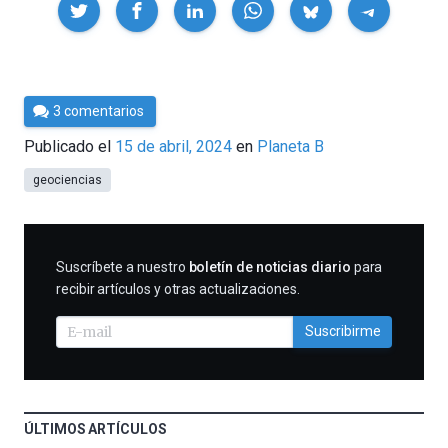
Compartir
Por
3 comentarios
César
Publicado el
15 de abril, 2024
en
Planeta B
Tomé
geociencias
SUSCRIBIRME
Suscríbete a nuestro
boletín de noticias diario
para
recibir artículos y otras actualizaciones.
Suscribirme
ÚLTIMOS ARTÍCULOS