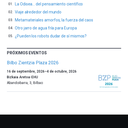
La Odisea… del pensamiento científico
Viaje alrededor del mundo
Metamateriales amorfos, la fuerza del caos
Otro jarro de agua fría para Europa
¿Pueden los robots dudar de sí mismos?
PRÓXIMOS EVENTOS
Bilbo Zientzia Plaza 2026
Un
16 de septiembre, 2026
–
4 de octubre, 2026
año
Bizkaia Aretoa-EHU
más,
Abandoibarra, 3
,
Bilbao
Bilbao
dará
la
bienvenida
al
otoño
con