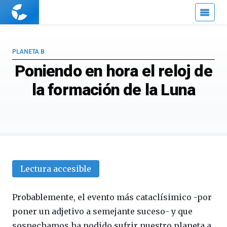
Cuaderno
de
Cultura
Científica
PLANETA B
Poniendo en hora el reloj de
la formación de la Luna
Lectura accesible
Probablemente, el evento más cataclísimico -por
poner un adjetivo a semejante suceso- y que
sospechamos ha podido sufrir nuestro planeta a