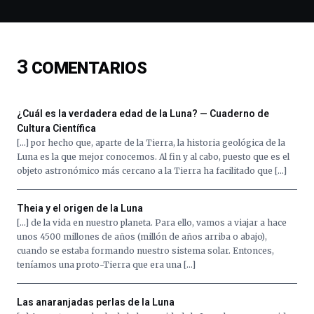
espectáculos
de
ciencia
del
3
COMENTARIOS
16
de
septiembre
al
¿Cuál es la verdadera edad de la Luna? — Cuaderno de
4
Cultura Científica
de
[…] por hecho que, aparte de la Tierra, la historia geológica de la
octubre.
Luna es la que mejor conocemos. Al fin y al cabo, puesto que es el
La
objeto astronómico más cercano a la Tierra ha facilitado que […]
iniciativa,
organizada
por
Theia y el origen de la Luna
la
[…] de la vida en nuestro planeta. Para ello, vamos a viajar a hace
Cátedra…
unos 4500 millones de años (millón de años arriba o abajo),
cuando se estaba formando nuestro sistema solar. Entonces,
teníamos una proto-Tierra que era una […]
Las anaranjadas perlas de la Luna