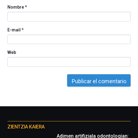
Nombre
*
E-mail
*
Web
Otros
proyectos
ZIENTZIA KAIERA
Adimen artifiziala odontologian: