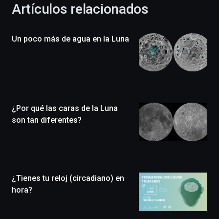
la
Artículos relacionados
celebración
de
la
Un poco más de agua en la Luna
novena
edición
de
Bilbo
Zientzia
Plaza
(BZP),
¿Por qué las caras de la Luna
un
festival
son tan diferentes?
que
llenará
la
ciudad
de
monólogos,
¿Tienes tu reloj (circadiano) en
exposiciones,
hora?
conferencias,
docufórums
y