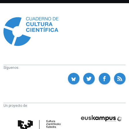
Información
Síguenos:
Un proyecto de:
Cátedra
Euskampus
de
Fundazioa
Cultura