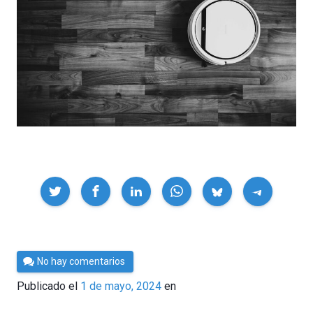
Compartir
Por
No hay comentarios
César
Publicado el
1 de mayo, 2024
en
Tomé