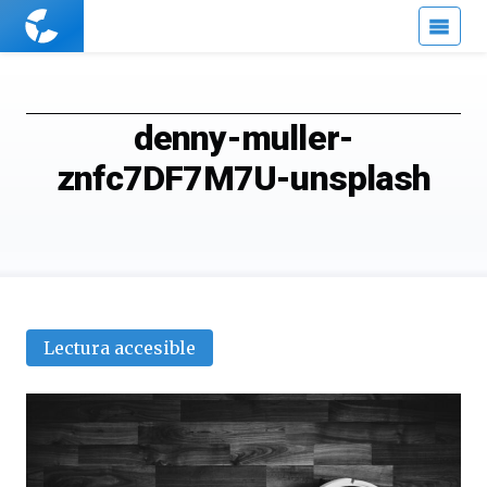
Cuaderno
de
Cultura
Científica
denny-muller-
znfc7DF7M7U-unsplash
Lectura accesible