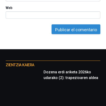
La
Web
iniciativa,
organizada
por
la
Cátedra…
Otros
proyectos
ZIENTZIA KAIERA
Dozena erdi ariketa 2026ko
udarako (2): trapezioaren aldea