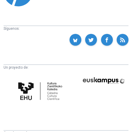
Síguenos:
Un proyecto de:
Cátedra
Euskampus
de
Fundazioa
Cultura
Científica
de
la
UPV/EHU