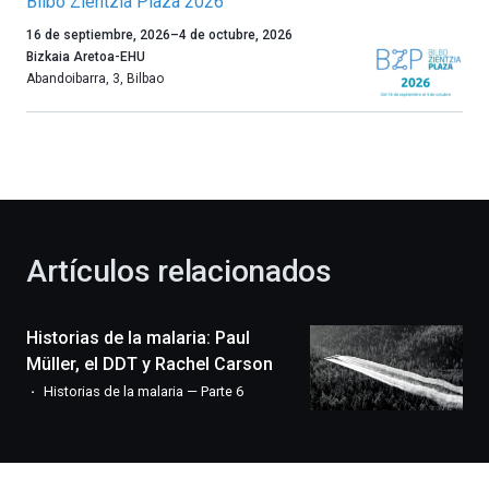
Bilbo Zientzia Plaza 2026
Un
16 de septiembre, 2026
–
4 de octubre, 2026
año
Bizkaia Aretoa-EHU
más,
Abandoibarra, 3
,
Bilbao
Bilbao
dará
la
bienvenida
al
otoño
con
la
Artículos relacionados
celebración
de
la
Historias de la malaria: Paul
novena
edición
Müller, el DDT y Rachel Carson
de
Historias de la malaria — Parte 6
Bilbo
Zientzia
Plaza
(BZP),