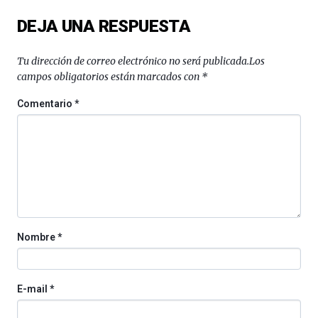
un
festival
DEJA UNA RESPUESTA
que
llenará
la
Tu dirección de correo electrónico no será publicada.
Los
ciudad
campos obligatorios están marcados con
*
de
monólogos,
Comentario
*
exposiciones,
conferencias,
docufórums
y
espectáculos
de
ciencia
del
16
Nombre
*
de
septiembre
al
4
E-mail
*
de
octubre.