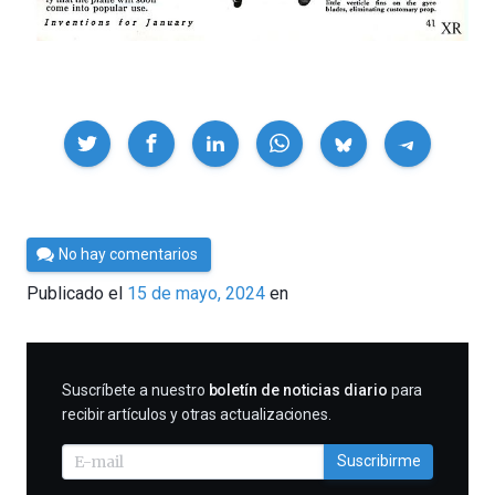
Compartir
Por
No hay comentarios
César
Publicado el
15 de mayo, 2024
en
Tomé
SUSCRIBIRME
Suscríbete a nuestro
boletín de noticias diario
para
recibir artículos y otras actualizaciones.
Suscribirme