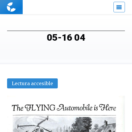
Cuaderno
de
Cultura
Científica
05-16 04
Lectura accesible