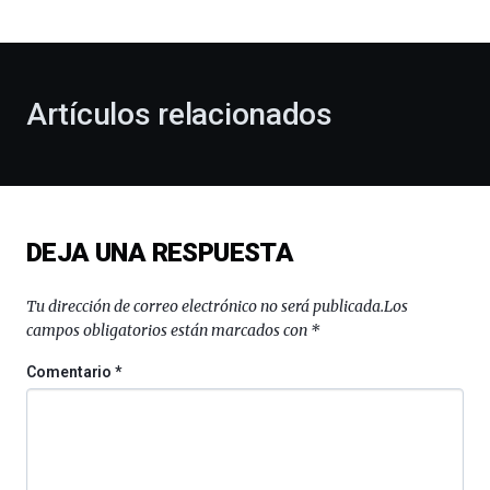
bienvenida
al
otoño
con
la
Artículos relacionados
celebración
de
la
novena
edición
de
DEJA UNA RESPUESTA
Bilbo
Zientzia
Plaza
Tu dirección de correo electrónico no será publicada.
Los
(BZP),
campos obligatorios están marcados con
*
un
festival
Comentario
*
que
llenará
la
ciudad
de
monólogos,