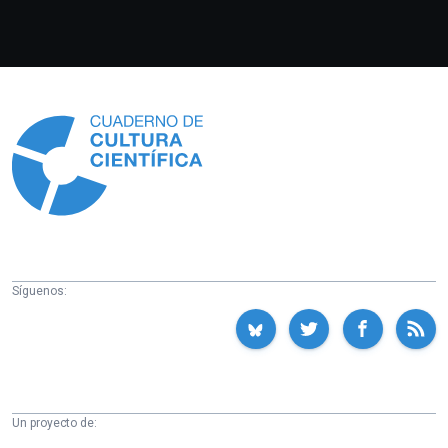
Información
Síguenos:
Un proyecto de: