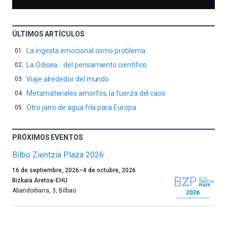
ÚLTIMOS ARTÍCULOS
La ingesta emocional como problema
La Odisea… del pensamiento científico
Viaje alrededor del mundo
Metamateriales amorfos, la fuerza del caos
Otro jarro de agua fría para Europa
PRÓXIMOS EVENTOS
Bilbo Zientzia Plaza 2026
Un
16 de septiembre, 2026
–
4 de octubre, 2026
año
Bizkaia Aretoa-EHU
más,
Abandoibarra, 3
,
Bilbao
Bilbao
dará
la