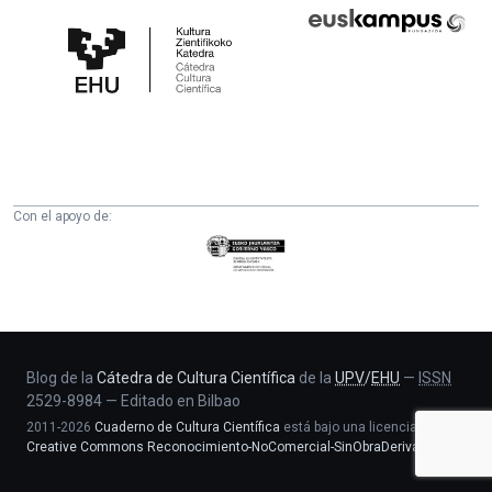
Cátedra
Euskampus
de
Fundazioa
Cultura
Científica
de
la
UPV/EHU
Con el apoyo de:
Eusko
Jaurlaritza
-
Zientzia,
Unibertsitate
eta
Blog de la
Cátedra de Cultura Científica
de la
UPV
/
EHU
—
ISSN
2529-8984
—
Editado en Bilbao
Berrikuntza
2011-2026
Cuaderno de Cultura Científica
está bajo una licencia
saila
Creative Commons Reconocimiento-NoComercial-SinObraDerivada 4.0