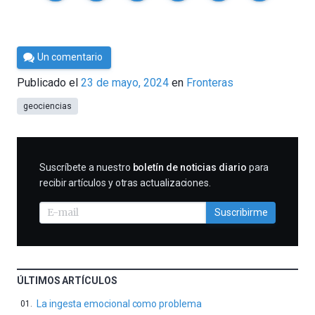
Por
Un comentario
César
Publicado el
23 de mayo, 2024
en
Fronteras
Tomé
geociencias
SUSCRIBIRME
Suscríbete a nuestro
boletín de noticias diario
para
recibir artículos y otras actualizaciones.
Suscribirme
ÚLTIMOS ARTÍCULOS
La ingesta emocional como problema