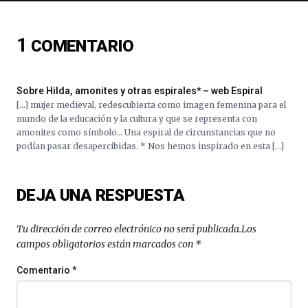
de
ciencia
del
1
COMENTARIO
16
de
septiembre
al
Sobre Hilda, amonites y otras espirales* – web Espiral
4
[…] mujer medieval, redescubierta como imagen femenina para el
de
mundo de la educación y la cultura y que se representa con
octubre.
amonites como símbolo… Una espiral de circunstancias que no
La
podían pasar desapercibidas. * Nos hemos inspirado en esta […]
iniciativa,
organizada
por
DEJA UNA RESPUESTA
la
Cátedra…
Tu dirección de correo electrónico no será publicada.
Los
campos obligatorios están marcados con
*
Comentario
*