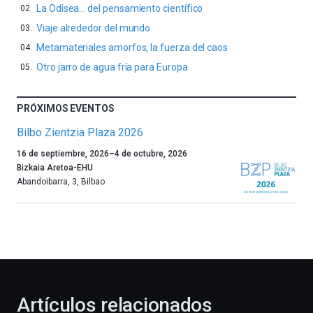
La Odisea… del pensamiento científico
Viaje alrededor del mundo
Metamateriales amorfos, la fuerza del caos
Otro jarro de agua fría para Europa
PRÓXIMOS EVENTOS
Bilbo Zientzia Plaza 2026
Un
16 de septiembre, 2026
–
4 de octubre, 2026
año
Bizkaia Aretoa-EHU
más,
Abandoibarra, 3
,
Bilbao
Bilbao
dará
la
bienvenida
al
otoño
con
la
Artículos relacionados
celebración