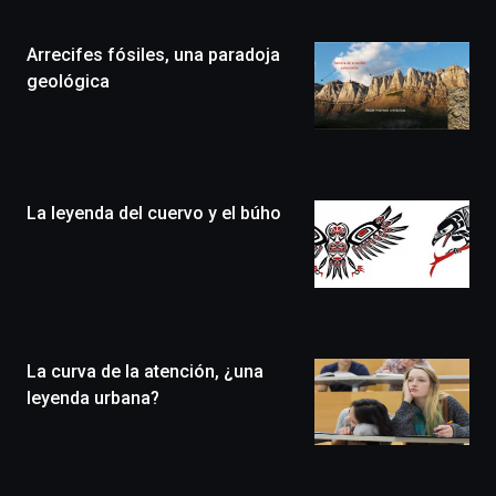
de
la
Arrecifes fósiles, una paradoja
novena
edición
geológica
de
Bilbo
Zientzia
Plaza
(BZP),
La leyenda del cuervo y el búho
un
festival
que
llenará
la
ciudad
de
monólogos,
La curva de la atención, ¿una
exposiciones,
leyenda urbana?
conferencias,
docufórums
y
espectáculos