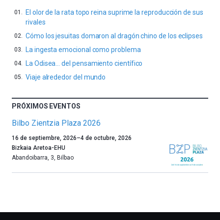
El olor de la rata topo reina suprime la reproducción de sus
rivales
Cómo los jesuitas domaron al dragón chino de los eclipses
La ingesta emocional como problema
La Odisea… del pensamiento científico
Viaje alrededor del mundo
PRÓXIMOS EVENTOS
Bilbo Zientzia Plaza 2026
Un
16 de septiembre, 2026
–
4 de octubre, 2026
año
Bizkaia Aretoa-EHU
más,
Abandoibarra, 3
,
Bilbao
Bilbao
dará
la
bienvenida
al
otoño