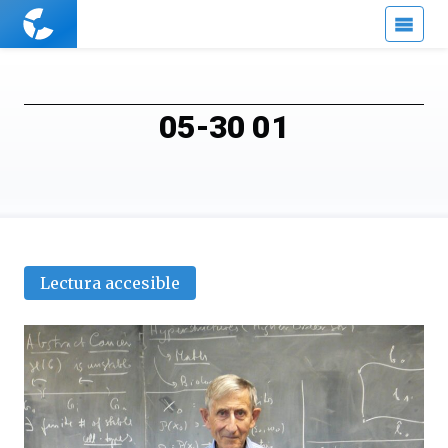
Cuaderno
de
Cultura
Científica
05-30 01
Lectura accesible