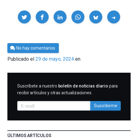
Compartir
Por
No hay comentarios
César
Publicado el
29 de mayo, 2024
en
Tomé
SUSCRIBIRME
Suscríbete a nuestro
boletín de noticias diario
para
recibir artículos y otras actualizaciones.
Suscribirme
ÚLTIMOS ARTÍCULOS