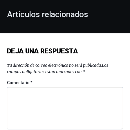
con
la
Artículos relacionados
celebración
de
la
novena
edición
de
DEJA UNA RESPUESTA
Bilbo
Zientzia
Plaza
Tu dirección de correo electrónico no será publicada.
Los
(BZP),
campos obligatorios están marcados con
*
un
festival
Comentario
*
que
llenará
la
ciudad
de
monólogos,
exposiciones,
conferencias,