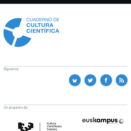
Información
Síguenos:
Un proyecto de:
Cátedra
Euskampus
de
Fundazioa
Cultura