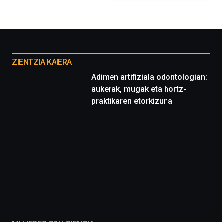
organizada
por
la
Cátedra…
Otros
proyectos
ZIENTZIA KAIERA
Adimen artifiziala odontologian:
aukerak, mugak eta hortz-
praktikaren etorkizuna