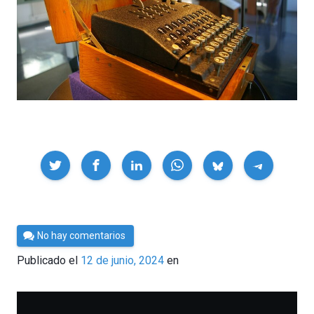
Compartir
Por
No hay comentarios
César
Publicado el
12 de junio, 2024
en
Tomé