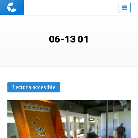
Cuaderno
de
Cultura
Científica
06-13 01
Lectura accesible