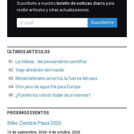
SUSCRIBIRME
Suscríbete a nuestro
boletín de noticias diario
para
recibir artículos y otras actualizaciones.
Suscribirme
ÚLTIMOS ARTÍCULOS
La Odisea… del pensamiento científico
Viaje alrededor del mundo
Metamateriales amorfos, la fuerza del caos
Otro jarro de agua fría para Europa
¿Pueden los robots dudar de sí mismos?
PRÓXIMOS EVENTOS
Bilbo Zientzia Plaza 2026
Un
16 de septiembre, 2026
–
4 de octubre, 2026