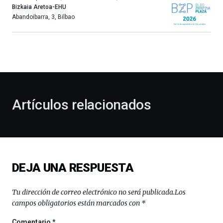
año
Bizkaia Aretoa-EHU
más,
Abandoibarra, 3
,
Bilbao
Bilbao
dará
la
bienvenida
al
otoño
con
la
Artículos relacionados
celebración
de
la
novena
edición
de
DEJA UNA RESPUESTA
Bilbo
Zientzia
Plaza
Tu dirección de correo electrónico no será publicada.
Los
(BZP),
campos obligatorios están marcados con
*
un
festival
Comentario
*