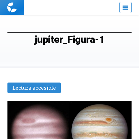
Cuaderno
de
Cultura
Científica
jupiter_Figura-1
Lectura accesible