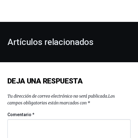
la
bienvenida
al
otoño
con
la
Artículos relacionados
celebración
de
la
novena
edición
de
DEJA UNA RESPUESTA
Bilbo
Zientzia
Plaza
Tu dirección de correo electrónico no será publicada.
Los
(BZP),
campos obligatorios están marcados con
*
un
festival
Comentario
*
que
llenará
la
ciudad