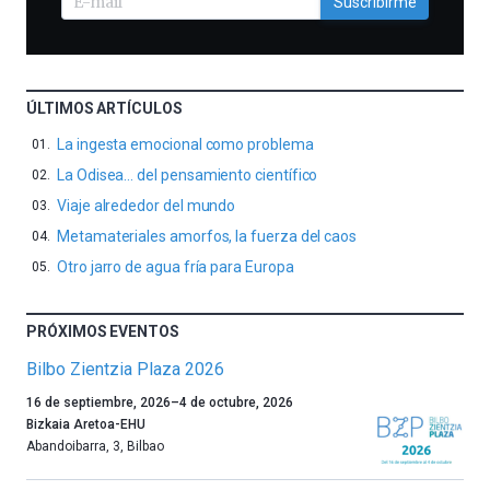
Suscribirme
ÚLTIMOS ARTÍCULOS
La ingesta emocional como problema
La Odisea… del pensamiento científico
Viaje alrededor del mundo
Metamateriales amorfos, la fuerza del caos
Otro jarro de agua fría para Europa
PRÓXIMOS EVENTOS
Bilbo Zientzia Plaza 2026
Un
16 de septiembre, 2026
–
4 de octubre, 2026
año
Bizkaia Aretoa-EHU
más,
Abandoibarra, 3
,
Bilbao
Bilbao
dará