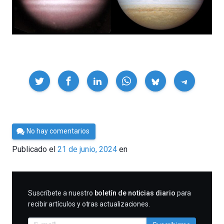
Compartir
Por
No hay comentarios
César
Publicado el
21 de junio, 2024
en
Tomé
SUSCRIBIRME
Suscríbete a nuestro
boletín de noticias diario
para
recibir artículos y otras actualizaciones.