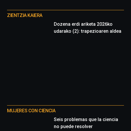
Cátedra…
Otros
proyectos
ZIENTZIA KAIERA
Dozena erdi ariketa 2026ko
udarako (2): trapezioaren aldea
MUJERES CON CIENCIA
Seis problemas que la ciencia
no puede resolver