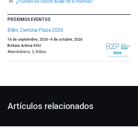
¿Pueden los robots dudar de sí mismos?
PRÓXIMOS EVENTOS
Bilbo Zientzia Plaza 2026
Un
16 de septiembre, 2026
–
4 de octubre, 2026
año
Bizkaia Aretoa-EHU
más,
Abandoibarra, 3
,
Bilbao
Bilbao
dará
la
bienvenida
al
otoño
con
la
Artículos relacionados
celebración
de
la
novena
edición
de