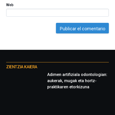
septiembre
Web
al
4
de
octubre.
La
iniciativa,
organizada
por
la
Cátedra…
Otros
proyectos
ZIENTZIA KAIERA
Adimen artifiziala odontologian:
aukerak, mugak eta hortz-
praktikaren etorkizuna