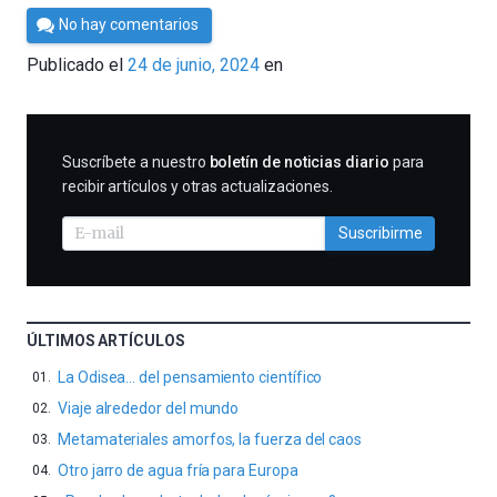
Por
No hay comentarios
César
Publicado el
24 de junio, 2024
en
Tomé
SUSCRIBIRME
Suscríbete a nuestro
boletín de noticias diario
para
recibir artículos y otras actualizaciones.
Suscribirme
ÚLTIMOS ARTÍCULOS
La Odisea… del pensamiento científico
Viaje alrededor del mundo
Metamateriales amorfos, la fuerza del caos
Otro jarro de agua fría para Europa