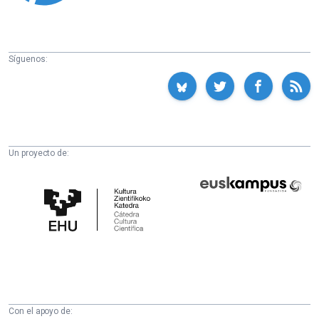
Síguenos:
Un proyecto de:
Cátedra
Euskampus
de
Fundazioa
Cultura
Científica
de
la
UPV/EHU
Con el apoyo de: