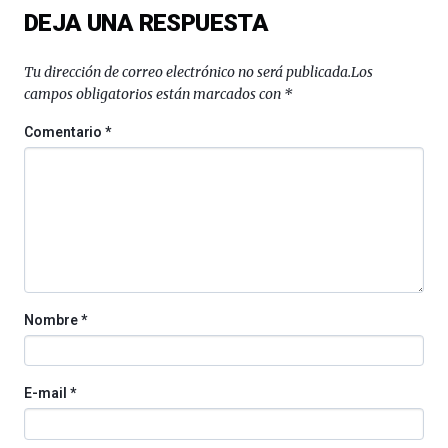
DEJA UNA RESPUESTA
Bilbo
Zientzia
Plaza
Tu dirección de correo electrónico no será publicada.
Los
(BZP),
campos obligatorios están marcados con
*
un
festival
Comentario
*
que
llenará
la
ciudad
de
monólogos,
exposiciones,
conferencias,
docufórums
Nombre
*
y
espectáculos
de
ciencia
E-mail
*
del
16
de