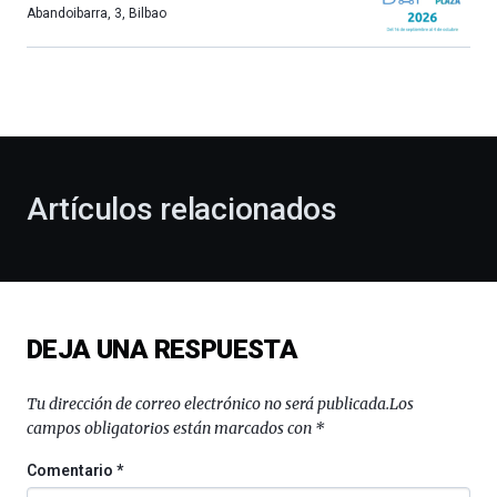
más,
Abandoibarra, 3
,
Bilbao
Bilbao
dará
la
bienvenida
al
otoño
con
la
Artículos relacionados
celebración
de
la
novena
edición
de
DEJA UNA RESPUESTA
Bilbo
Zientzia
Plaza
Tu dirección de correo electrónico no será publicada.
Los
(BZP),
campos obligatorios están marcados con
*
un
festival
Comentario
*
que