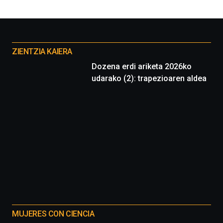
por
la
Cátedra…
Otros
proyectos
ZIENTZIA KAIERA
Dozena erdi ariketa 2026ko
udarako (2): trapezioaren aldea
MUJERES CON CIENCIA