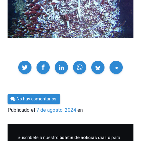
Compartir
Por
No hay comentarios
César
Publicado el
7 de agosto, 2024
en
Tomé
SUSCRIBIRME
Suscríbete a nuestro
boletín de noticias diario
para