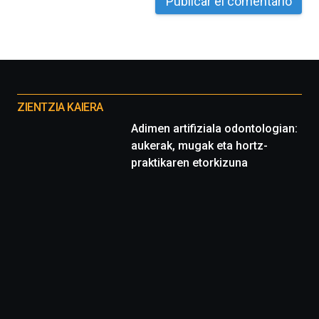
La
iniciativa,
organizada
por
la
Cátedra…
Otros
proyectos
ZIENTZIA KAIERA
Adimen artifiziala odontologian:
aukerak, mugak eta hortz-
praktikaren etorkizuna