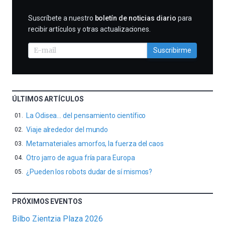
SUSCRIBIRME
Suscríbete a nuestro
boletín de noticias diario
para
recibir artículos y otras actualizaciones.
Suscribirme
ÚLTIMOS ARTÍCULOS
La Odisea… del pensamiento científico
Viaje alrededor del mundo
Metamateriales amorfos, la fuerza del caos
Otro jarro de agua fría para Europa
¿Pueden los robots dudar de sí mismos?
PRÓXIMOS EVENTOS
Bilbo Zientzia Plaza 2026