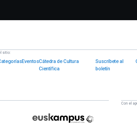
 sitio:
Categorías
Eventos
Cátedra de Cultura
Suscríbete al
Científica
boletín
Con el ap
Euskampus
Fundazioa