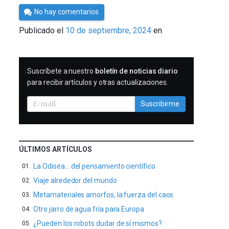
Por
No hay comentarios
César
Publicado el
10 de septiembre, 2024
en
Tomé
SUSCRIBIRME
Suscríbete a nuestro
boletín de noticias diario
para recibir artículos y otras actualizaciones.
Suscribirme
ÚLTIMOS ARTÍCULOS
La Odisea… del pensamiento científico
Viaje alrededor del mundo
Metamateriales amorfos, la fuerza del caos
Otro jarro de agua fría para Europa
¿Pueden los robots dudar de sí mismos?