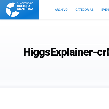
Cuaderno
de
ARCHIVO
CATEGORÍAS
EVE
Cultura
Científica
HiggsExplainer-c