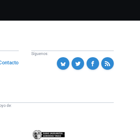
Síguenos:
Contacto
oyo de:
Eusko