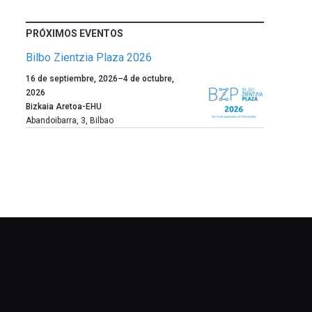
PRÓXIMOS EVENTOS
Bilbo Zientzia Plaza 2026
Un
16 de septiembre, 2026
–
4 de octubre,
año
2026
más,
Bizkaia Aretoa-EHU
Bilbao
Abandoibarra, 3
,
Bilbao
dará
la
bienvenida
al
otoño
con
la
celebración
de
la
novena
edición
de