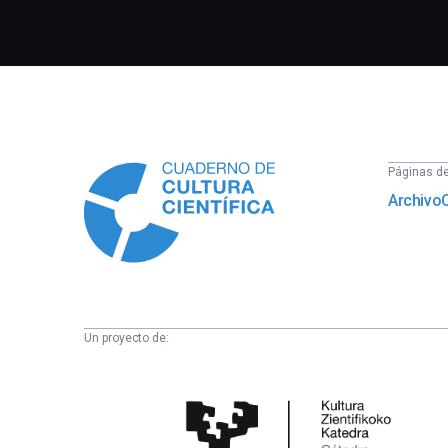
Información
Páginas del
Archivo
Un proyecto de:
Cátedra
de
Cultura
Científica