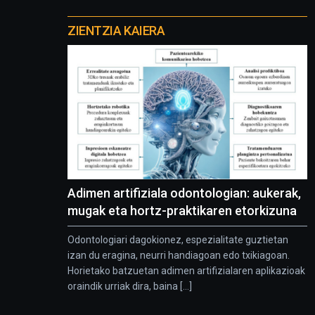
Otros
proyectos
ZIENTZIA KAIERA
Adimen artifiziala odontologian: aukerak,
mugak eta hortz-praktikaren etorkizuna
Odontologiari dagokionez, espezialitate guztietan
izan du eragina, neurri handiagoan edo txikiagoan.
Horietako batzuetan adimen artifizialaren aplikazioak
oraindik urriak dira, baina [...]