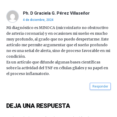
de
septiembre
al
Ph. D Graciela G. Pérez Villaseñor
4
4 de diciembre, 2024
de
octubre.
Mi diagnóstico es MINOCA (microinfarto no obstructivo
La
de arteria coronaria) y en ocasiones mi sueño es mucho
iniciativa,
muy profundo, al grado que no puedo despertarme. Este
organizada
artículo me permite argumentar que el sueño profundo
por
no es una señal de alerta, sino de proceso favorable en mi
la
condición.
Cátedra…
Es un artículo que difunde algunas bases científicas
sobre la actividad del TNF en células gliales y su papel en
el proceso inflamatorio.
Responder
DEJA UNA RESPUESTA