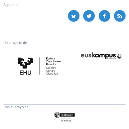
Síguenos:
Un proyecto de:
Cátedra
Euskampus
de
Fundazioa
Cultura
Científica
de
la
UPV/EHU
Con el apoyo de:
Eusko
Jaurlaritza
-