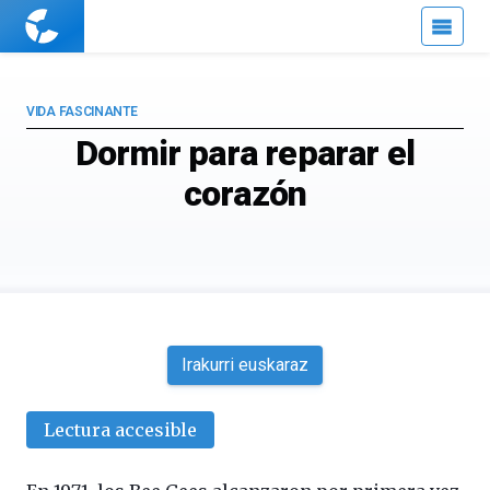
Cuaderno
de
Cultura
Científica
VIDA FASCINANTE
Dormir para reparar el
corazón
Irakurri euskaraz
Lectura accesible