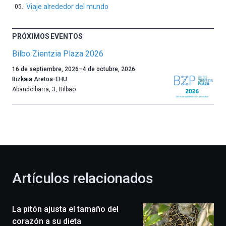
Viaje alrededor del mundo
PRÓXIMOS EVENTOS
Bilbo Zientzia Plaza 2026
Un
16 de septiembre, 2026
–
4 de octubre, 2026
año
Bizkaia Aretoa-EHU
más,
Abandoibarra, 3
,
Bilbao
Bilbao
dará
la
bienvenida
al
otoño
con
la
Artículos relacionados
celebración
de
la
La pitón ajusta el tamaño del
novena
edición
corazón a su dieta