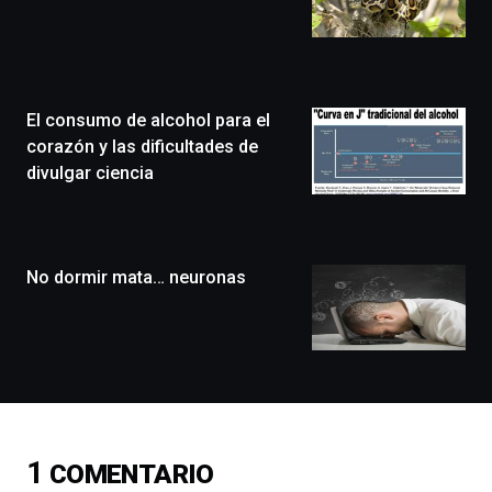
de
Bilbo
Zientzia
Plaza
(BZP),
El consumo de alcohol para el
un
festival
corazón y las dificultades de
que
divulgar ciencia
llenará
la
ciudad
de
monólogos,
No dormir mata… neuronas
exposiciones,
conferencias,
docufórums
y
espectáculos
de
ciencia
del
1
COMENTARIO
16