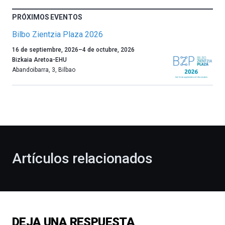
PRÓXIMOS EVENTOS
Bilbo Zientzia Plaza 2026
Un
16 de septiembre, 2026
–
4 de octubre, 2026
año
Bizkaia Aretoa-EHU
más,
Abandoibarra, 3
,
Bilbao
Bilbao
dará
la
bienvenida
al
otoño
con
la
Artículos relacionados
celebración
de
la
novena
edición
de
DEJA UNA RESPUESTA
Bilbo