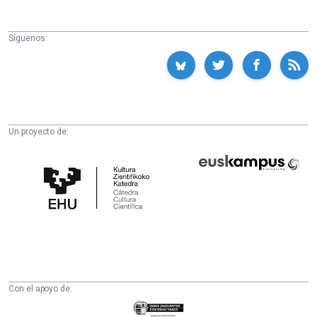
Síguenos:
Un proyecto de:
Cátedra
Euskampus
de
Fundazioa
Cultura
Científica
de
la
UPV/EHU
Con el apoyo de:
Eusko