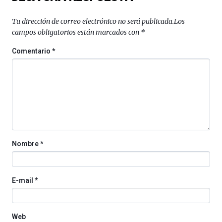
Zientzia
Plaza
Tu dirección de correo electrónico no será publicada.
Los
(BZP),
campos obligatorios están marcados con
*
un
festival
Comentario
*
que
llenará
la
ciudad
de
monólogos,
exposiciones,
conferencias,
docufórums
Nombre
*
y
espectáculos
de
ciencia
E-mail
*
del
16
de
septiembre
Web