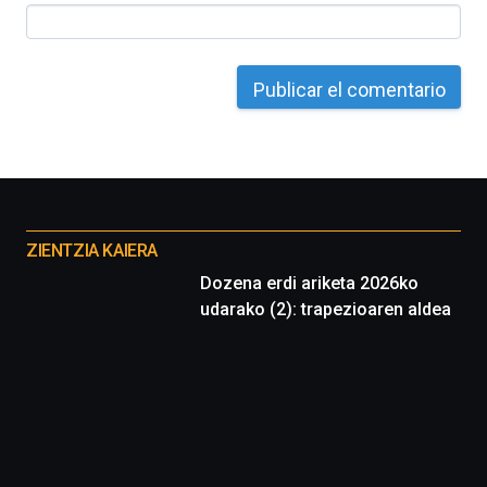
al
4
de
octubre.
La
iniciativa,
organizada
por
la
Cátedra…
Otros
proyectos
ZIENTZIA KAIERA
Dozena erdi ariketa 2026ko
udarako (2): trapezioaren aldea