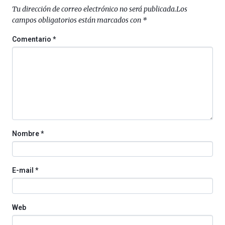
septiembre
Tu dirección de correo electrónico no será publicada.
Los
al
campos obligatorios están marcados con
*
4
de
Comentario
*
octubre.
La
iniciativa,
organizada
por
la
Cátedra…
Nombre
*
E-mail
*
Web