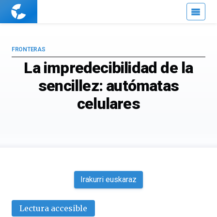
Cuaderno
de
Cultura
Científica
FRONTERAS
La impredecibilidad de la
sencillez: autómatas
celulares
Irakurri euskaraz
Lectura accesible