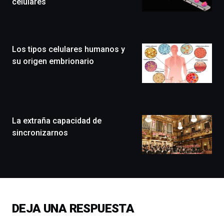
celulares
Bilbo
Zientzia
Plaza
(BZP),
Los tipos celulares humanos y
un
festival
su origen embrionario
que
llenará
la
ciudad
de
monólogos,
La extraña capacidad de
exposiciones,
sincronizarnos
conferencias,
docufórums
y
espectáculos
de
ciencia
del
DEJA UNA RESPUESTA
16
de