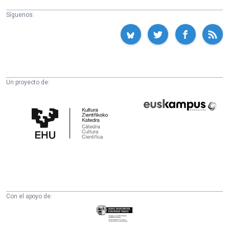
Síguenos:
Un proyecto de:
Cátedra
Euskampus
de
Fundazioa
Cultura
Científica
de
la
UPV/EHU
Con el apoyo de:
Eusko
Jaurlaritza