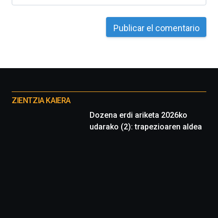
Otros
proyectos
ZIENTZIA KAIERA
Dozena erdi ariketa 2026ko
udarako (2): trapezioaren aldea