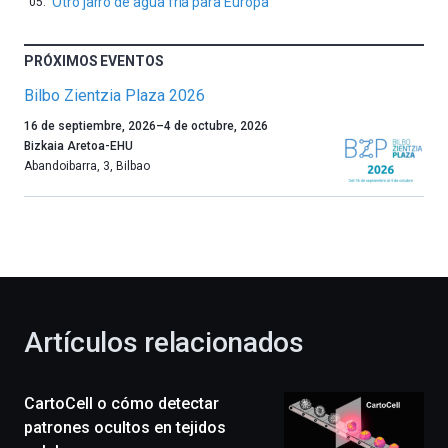
Otro jarro de agua fría para Europa
PRÓXIMOS EVENTOS
Bilbo Zientzia Plaza 2026
Un
16 de septiembre, 2026
–
4 de octubre, 2026
año
Bizkaia Aretoa-EHU
más,
Abandoibarra, 3
,
Bilbao
Bilbao
dará
la
bienvenida
al
otoño
con
la
Artículos relacionados
celebración
de
la
CartoCell o cómo detectar
novena
edición
patrones ocultos en tejidos
de