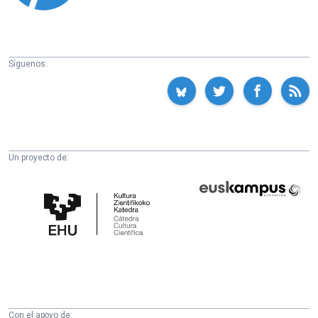
Síguenos:
Un proyecto de:
Cátedra
Euskampus
de
Fundazioa
Cultura
Científica
de
la
UPV/EHU
Con el apoyo de: