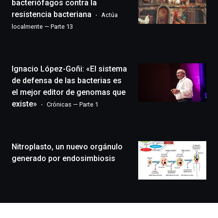
edición
bacteriófagos contra la
de
resistencia bacteriana
Actúa
Bilbo
localmente — Parte 13
Zientzia
Plaza
(BZP),
un
Ignacio López-Goñi: «El sistema
festival
que
de defensa de las bacterias es
llenará
el mejor editor de genomas que
la
existe»
Crónicas — Parte 1
ciudad
de
monólogos,
exposiciones,
Nitroplasto, un nuevo orgánulo
conferencias,
docufórums
generado por endosimbiosis
y
espectáculos
de
ciencia
del
16