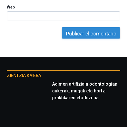
Web
Otros
proyectos
ZIENTZIA KAIERA
Adimen artifiziala odontologian:
aukerak, mugak eta hortz-
praktikaren etorkizuna