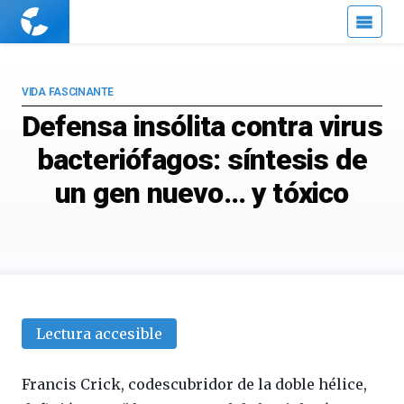
Cuaderno
de
Cultura
Científica
VIDA FASCINANTE
Defensa insólita contra virus
bacteriófagos: síntesis de
un gen nuevo… y tóxico
Lectura accesible
Francis Crick, codescubridor de la doble hélice,