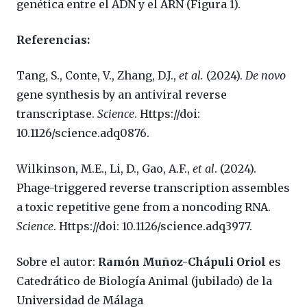
genética entre el ADN y el ARN (Figura 1).
Referencias:
Tang, S., Conte, V., Zhang, D.J.,
et al.
(2024).
De novo
gene synthesis by an antiviral reverse
transcriptase.
Science
. Https://doi:
10.1126/science.adq0876.
Wilkinson, M.E., Li, D., Gao, A.F.,
et al
. (2024).
Phage-triggered reverse transcription assembles
a toxic repetitive gene from a noncoding RNA.
Science
. Https://doi: 10.1126/science.adq3977.
Sobre el autor:
Ramón Muñoz-Chápuli Oriol
es
Catedrático de Biología Animal (jubilado) de la
Universidad de Málaga