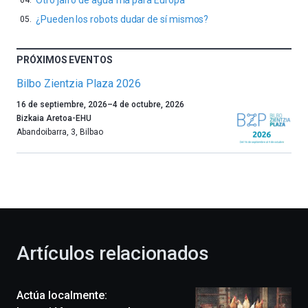
Otro jarro de agua fría para Europa
¿Pueden los robots dudar de sí mismos?
PRÓXIMOS EVENTOS
Bilbo Zientzia Plaza 2026
Un
16 de septiembre, 2026
–
4 de octubre, 2026
año
Bizkaia Aretoa-EHU
más,
Abandoibarra, 3
,
Bilbao
Bilbao
dará
la
bienvenida
al
otoño
con
la
Artículos relacionados
celebración
de
la
Actúa localmente:
novena