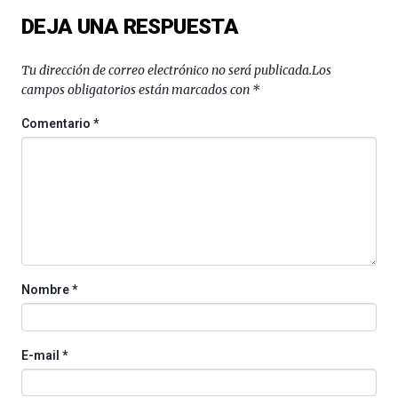
de
DEJA UNA RESPUESTA
septiembre
al
4
Tu dirección de correo electrónico no será publicada.
Los
de
campos obligatorios están marcados con
*
octubre.
La
Comentario
*
iniciativa,
organizada
por
la
Cátedra…
Nombre
*
E-mail
*