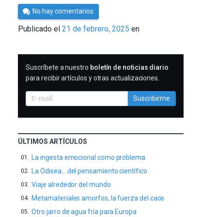
Por
No hay comentarios
César
Publicado el
21 de febrero, 2025
en
Tomé
SUSCRIBIRME
Suscríbete a nuestro
boletín de noticias diario
para recibir artículos y otras actualizaciones.
Suscribirme
ÚLTIMOS ARTÍCULOS
La ingesta emocional como problema
La Odisea… del pensamiento científico
Viaje alrededor del mundo
Metamateriales amorfos, la fuerza del caos
Otro jarro de agua fría para Europa