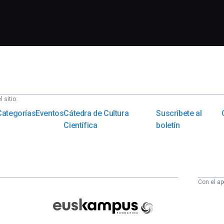
 sitio:
Categorías
Eventos
Cátedra de Cultura
Suscríbete al
Científica
boletín
Con el ap
Euskampus
Fundazioa