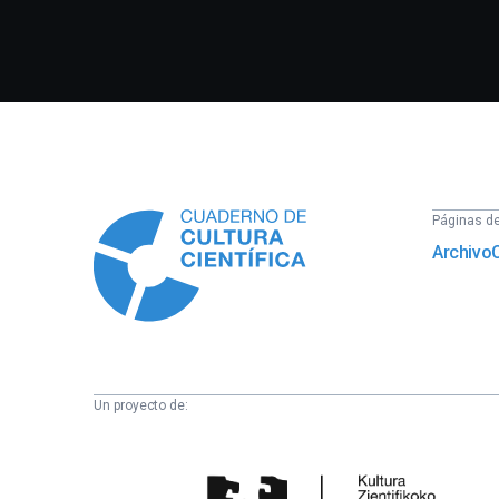
Información
Páginas del
Archivo
Un proyecto de:
Cátedra
de
Cultura