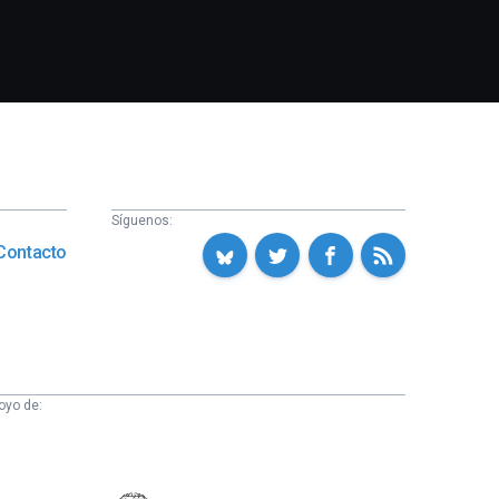
Síguenos:
Contacto
oyo de: