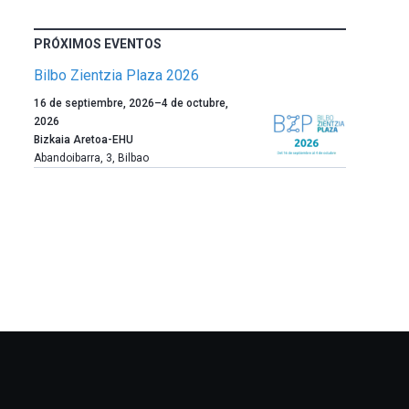
PRÓXIMOS EVENTOS
Bilbo Zientzia Plaza 2026
Un
16 de septiembre, 2026
–
4 de octubre,
año
2026
más,
Bizkaia Aretoa-EHU
Bilbao
Abandoibarra, 3
,
Bilbao
dará
la
bienvenida
al
otoño
con
la
celebración
de
la
novena
edición
de