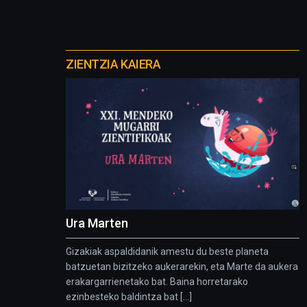
Otros
proyectos
ZIENTZIA KAIERA
Ura Marten
Gizakiak aspaldidanik amestu du beste planeta
batzuetan bizitzeko aukerarekin, eta Marte da aukera
erakargarrienetako bat. Baina horretarako
ezinbesteko baldintza bat [...]