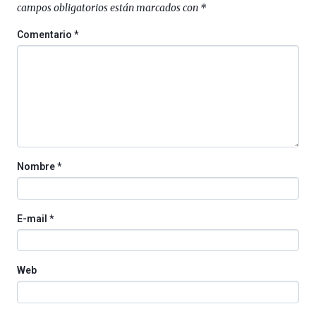
campos obligatorios están marcados con
*
un
festival
Comentario
*
que
llenará
la
ciudad
de
monólogos,
exposiciones,
conferencias,
docufórums
Nombre
*
y
espectáculos
de
ciencia
E-mail
*
del
16
de
septiembre
Web
al
4
de