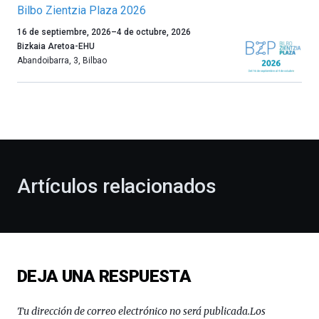
Bilbo Zientzia Plaza 2026
Un
16 de septiembre, 2026
–
4 de octubre, 2026
año
Bizkaia Aretoa-EHU
más,
Abandoibarra, 3
,
Bilbao
Bilbao
dará
la
bienvenida
al
otoño
con
la
Artículos relacionados
celebración
de
la
novena
edición
de
DEJA UNA RESPUESTA
Bilbo
Zientzia
Plaza
Tu dirección de correo electrónico no será publicada.
Los
(BZP),