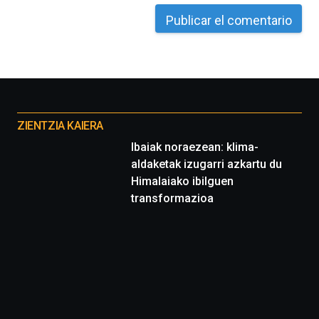
octubre.
La
iniciativa,
organizada
por
la
Cátedra…
Otros
proyectos
ZIENTZIA KAIERA
Ibaiak noraezean: klima-
aldaketak izugarri azkartu du
Himalaiako ibilguen
transformazioa