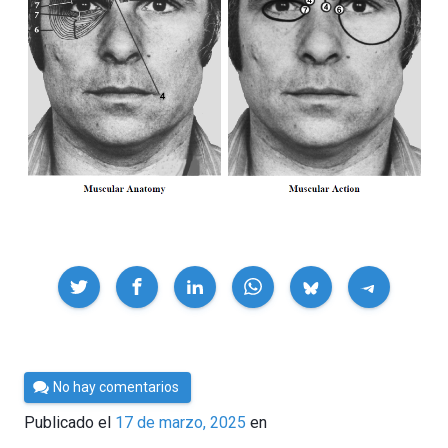
Compartir
Por
No hay comentarios
César
Publicado el
17 de marzo, 2025
en
Tomé