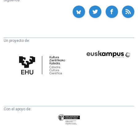
Un proyecto de:
Cátedra
Euskampus
de
Fundazioa
Cultura
Científica
de
la
UPV/EHU
Con el apoyo de:
Eusko
Jaurlaritza
-