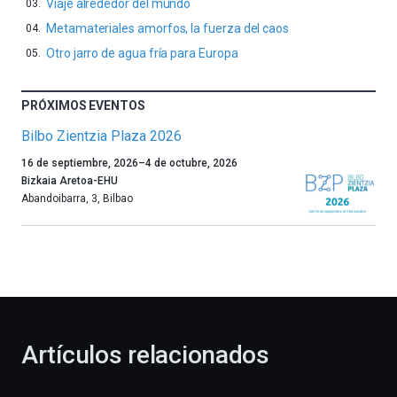
Viaje alrededor del mundo
Metamateriales amorfos, la fuerza del caos
Otro jarro de agua fría para Europa
PRÓXIMOS EVENTOS
Bilbo Zientzia Plaza 2026
Un
16 de septiembre, 2026
–
4 de octubre, 2026
año
Bizkaia Aretoa-EHU
más,
Abandoibarra, 3
,
Bilbao
Bilbao
dará
la
bienvenida
al
otoño
con
la
Artículos relacionados
celebración
de
la