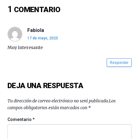
del
1
COMENTARIO
16
de
septiembre
al
Fabiola
4
17 de mayo, 2025
de
octubre.
Muy interesante
La
iniciativa,
Responder
organizada
por
la
Cátedra…
DEJA UNA RESPUESTA
Tu dirección de correo electrónico no será publicada.
Los
campos obligatorios están marcados con
*
Comentario
*