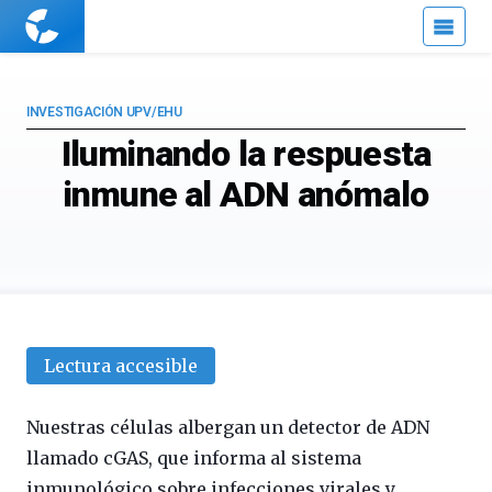
Cuaderno
de
Cultura
Científica
INVESTIGACIÓN UPV/EHU
Iluminando la respuesta
inmune al ADN anómalo
Lectura accesible
Nuestras células albergan un detector de ADN
llamado cGAS, que informa al sistema
inmunológico sobre infecciones virales y