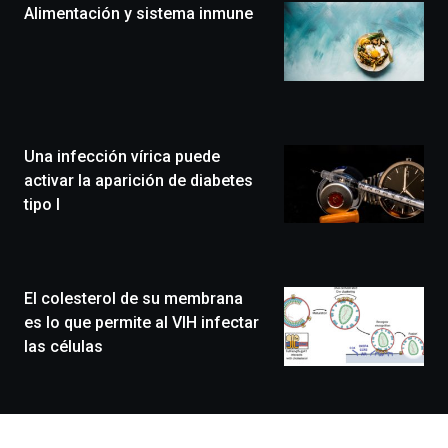
Alimentación y sistema inmune
novena
edición
de
Bilbo
Zientzia
Plaza
(BZP),
Una infección vírica puede
un
festival
activar la aparición de diabetes
que
tipo I
llenará
la
ciudad
de
monólogos,
El colesterol de su membrana
exposiciones,
es lo que permite al VIH infectar
conferencias,
las células
docufórums
y
espectáculos
de
ciencia