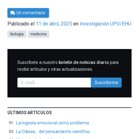
Por
Un comentario
César
Publicado el
11 de abril, 2025
en
Investigación UPV/EHU
Tomé
biología
medicina
SUSCRIBIRME
Suscríbete a nuestro
boletín de noticias diario
para
recibir artículos y otras actualizaciones.
Suscribirme
ÚLTIMOS ARTÍCULOS
La ingesta emocional como problema
La Odisea… del pensamiento científico