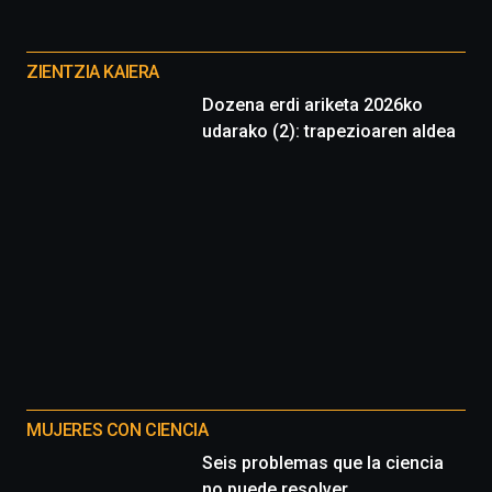
Otros
proyectos
ZIENTZIA KAIERA
Dozena erdi ariketa 2026ko
udarako (2): trapezioaren aldea
MUJERES CON CIENCIA
Seis problemas que la ciencia
no puede resolver