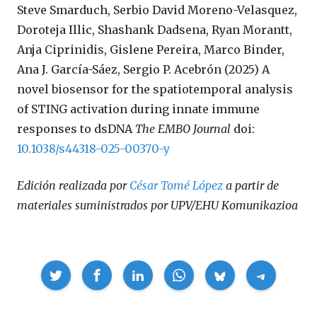
Steve Smarduch, Serbio David Moreno-Velasquez,
Doroteja Illic, Shashank Dadsena, Ryan Morantt,
Anja Ciprinidis, Gislene Pereira, Marco Binder,
Ana J. García-Sáez, Sergio P. Acebrón (2025) A
novel biosensor for the spatiotemporal analysis
of STING activation during innate immune
responses to dsDNA
The EMBO Journal
doi:
10.1038/s44318-025-00370-y
Edición realizada por
César Tomé López
a partir de
materiales suministrados por UPV/EHU Komunikazioa
Compartir