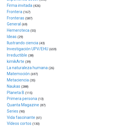
la
Firma invitada
(426)
ciudad
Frontera
(167)
de
Fronteras
monólogos,
(587)
General
exposiciones,
(69)
conferencias,
Hemeroteca
(55)
docufórums
Ideas
(29)
y
Ilustrando ciencia
(43)
espectáculos
Investigación UPV/EHU
(659)
de
Irreductible
(38)
ciencia
kimikArte
(39)
del
La naturaleza humana
(26)
16
Matemoción
(697)
de
Metaciencia
(35)
septiembre
Naukas
al
(288)
Planeta B
4
(115)
de
Primera persona
(13)
octubre.
Quanta Magazine
(87)
La
Series
(90)
iniciativa,
Vida fascinante
(61)
organizada
Vídeos cortos
(130)
por