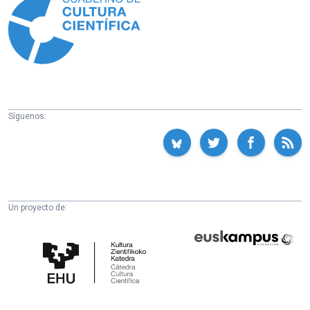
Síguenos:
Un proyecto de:
Cátedra
Euskampus
de
Fundazioa
Cultura
Científica
de
la