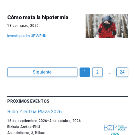
Cómo mata la hipotermia
13 de marzo, 2026
Investigación UPV/EHU
Siguiente
1
2
…
24
PRÓXIMOS EVENTOS
Bilbo Zientzia Plaza 2026
Un
16 de septiembre, 2026
–
4 de octubre, 2026
año
Bizkaia Aretoa-EHU
más,
Abandoibarra, 3
,
Bilbao