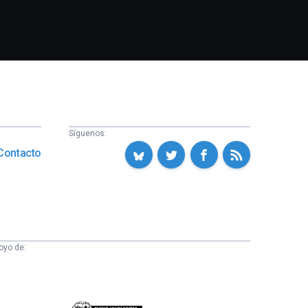
Síguenos:
Contacto
oyo de: