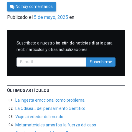
Por
No hay comentarios
César
Publicado el
5 de mayo, 2025
en
Tomé
SUSCRIBIRME
Suscríbete a nuestro
boletín de noticias diario
para
recibir artículos y otras actualizaciones.
Suscribirme
ÚLTIMOS ARTÍCULOS
La ingesta emocional como problema
La Odisea… del pensamiento científico
Viaje alrededor del mundo
Metamateriales amorfos, la fuerza del caos