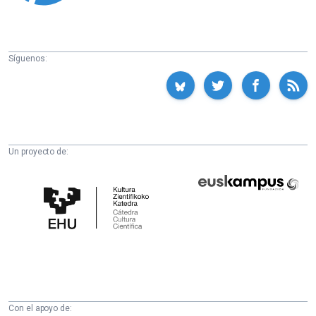
Síguenos:
Un proyecto de:
Cátedra
Euskampus
de
Fundazioa
Cultura
Científica
de
la
UPV/EHU
Con el apoyo de: