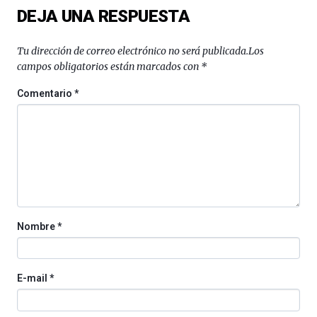
DEJA UNA RESPUESTA
Bilbo
Zientzia
Plaza
Tu dirección de correo electrónico no será publicada.
Los
(BZP),
campos obligatorios están marcados con
*
un
festival
Comentario
*
que
llenará
la
ciudad
de
monólogos,
exposiciones,
conferencias,
docufórums
Nombre
*
y
espectáculos
de
ciencia
E-mail
*
del
16
de