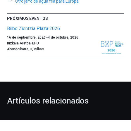
Otro jarro de agua fría para Europa
PRÓXIMOS EVENTOS
Bilbo Zientzia Plaza 2026
Un
16 de septiembre, 2026
–
4 de octubre, 2026
año
Bizkaia Aretoa-EHU
más,
Abandoibarra, 3
,
Bilbao
Bilbao
dará
la
bienvenida
al
otoño
con
la
Artículos relacionados
celebración
de
la
novena
edición
de