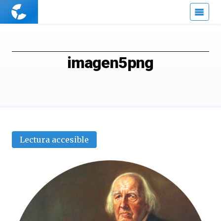
Cuaderno
de
Cultura
Científica
imagen5png
Lectura accesible