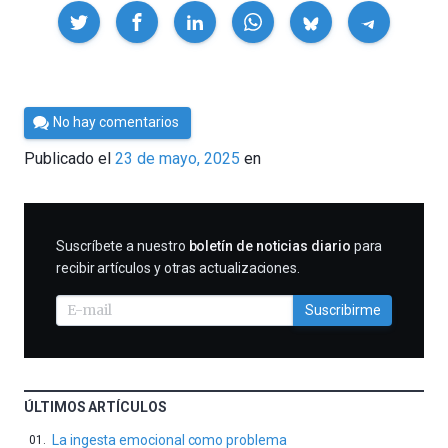
Compartir
Por
No hay comentarios
César
Publicado el
23 de mayo, 2025
en
Tomé
SUSCRIBIRME
Suscríbete a nuestro
boletín de noticias diario
para
recibir artículos y otras actualizaciones.
Suscribirme
ÚLTIMOS ARTÍCULOS
La ingesta emocional como problema