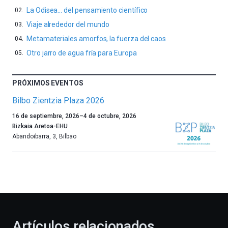
La Odisea… del pensamiento científico
Viaje alrededor del mundo
Metamateriales amorfos, la fuerza del caos
Otro jarro de agua fría para Europa
PRÓXIMOS EVENTOS
Bilbo Zientzia Plaza 2026
Un
16 de septiembre, 2026
–
4 de octubre, 2026
año
Bizkaia Aretoa-EHU
más,
Abandoibarra, 3
,
Bilbao
Bilbao
dará
la
bienvenida
al
otoño
con
la
Artículos relacionados
celebración