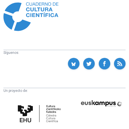
Síguenos:
Un proyecto de:
Cátedra
Euskampus
de
Fundazioa
Cultura
Científica
de