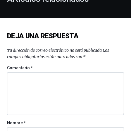
de
la
novena
edición
de
DEJA UNA RESPUESTA
Bilbo
Zientzia
Plaza
Tu dirección de correo electrónico no será publicada.
Los
(BZP),
campos obligatorios están marcados con
*
un
festival
Comentario
*
que
llenará
la
ciudad
de
monólogos,
exposiciones,
conferencias,
docufórums
Nombre
*
y
espectáculos