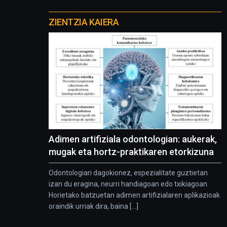
Otros
proyectos
ZIENTZIA KAIERA
Adimen artifiziala odontologian: aukerak,
mugak eta hortz-praktikaren etorkizuna
Odontologiari dagokionez, espezialitate guztietan
izan du eragina, neurri handiagoan edo txikiagoan.
Horietako batzuetan adimen artifizialaren aplikazioak
oraindik urriak dira, baina [...]