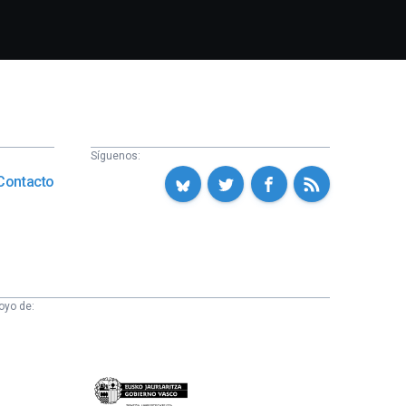
Síguenos:
Contacto
oyo de:
Eusko