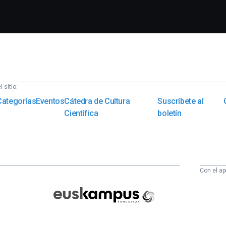
 sitio:
Categorías
Eventos
Cátedra de Cultura
Suscríbete al
Científica
boletín
Con el ap
Euskampus
Fundazioa