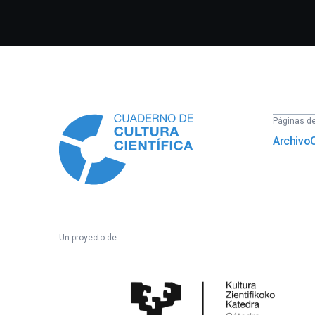
Información
Páginas del
Archivo
Un proyecto de:
Cátedra
de
Cultura
Científica