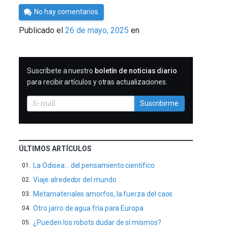
Por
No hay comentarios
César
Publicado el
26 de mayo, 2025
en
Tomé
SUSCRIBIRME
Suscríbete a nuestro
boletín de noticias diario
para recibir artículos y otras actualizaciones.
Suscribirme
ÚLTIMOS ARTÍCULOS
La Odisea… del pensamiento científico
Viaje alrededor del mundo
Metamateriales amorfos, la fuerza del caos
Otro jarro de agua fría para Europa
¿Pueden los robots dudar de sí mismos?