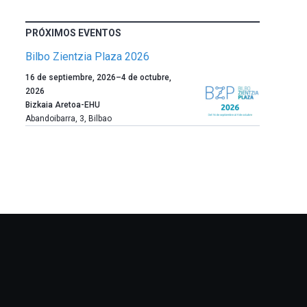
PRÓXIMOS EVENTOS
Bilbo Zientzia Plaza 2026
Un
16 de septiembre, 2026
–
4 de octubre,
año
2026
más,
Bizkaia Aretoa-EHU
Bilbao
Abandoibarra, 3
,
Bilbao
dará
la
bienvenida
al
otoño
con
la
celebración
de
la
novena
edición
de