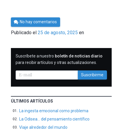
Por
No hay comentarios
César
Publicado el
25 de agosto, 2025
en
Tomé
SUSCRIBIRME
Suscríbete a nuestro
boletín de noticias diario
para recibir artículos y otras actualizaciones.
Suscribirme
ÚLTIMOS ARTÍCULOS
La ingesta emocional como problema
La Odisea… del pensamiento científico
Viaje alrededor del mundo