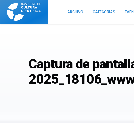
Cuaderno
de
ARCHIVO
CATEGORÍAS
EVE
Cultura
Científica
Captura de pantal
2025_18106_www.