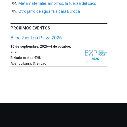
Metamateriales amorfos, la fuerza del caos
Otro jarro de agua fría para Europa
PRÓXIMOS EVENTOS
Bilbo Zientzia Plaza 2026
Un
16 de septiembre, 2026
–
4 de octubre,
año
2026
más,
Bizkaia Aretoa-EHU
Bilbao
Abandoibarra, 3
,
Bilbao
dará
la
bienvenida
al
otoño
con
la
celebración
de
la
novena