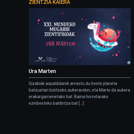
proyectos
ZIENTZIA KAIERA
Ura Marten
Gizakiak aspaldidanik amestu du beste planeta
batzuetan bizitzeko aukerarekin, eta Marte da aukera
erakargarrienetako bat. Baina horretarako
ezinbesteko baldintza bat [...]