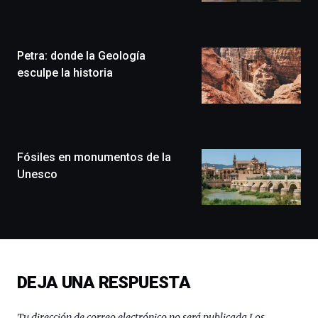
Zientzia
Plaza
(BZP),
Petra: donde la Geología
un
festival
esculpe la historia
que
llenará
la
ciudad
de
monólogos,
Fósiles en monumentos de la
exposiciones,
Unesco
conferencias,
docufórums
y
espectáculos
de
ciencia
del
DEJA UNA RESPUESTA
16
de
septiembre
Tu dirección de correo electrónico no será publicada.
Los