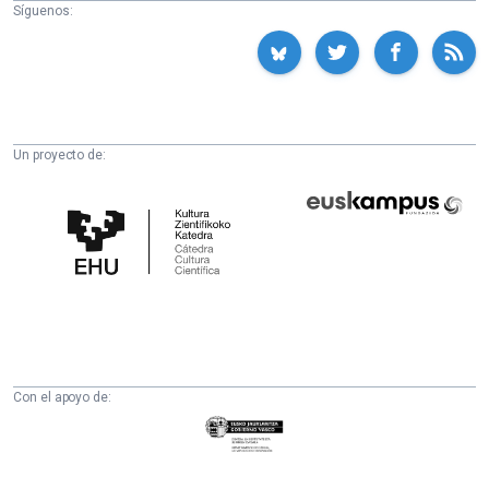
Síguenos:
Un proyecto de:
Cátedra
Euskampus
de
Fundazioa
Cultura
Científica
de
la
UPV/EHU
Con el apoyo de:
Eusko
Jaurlaritza
-