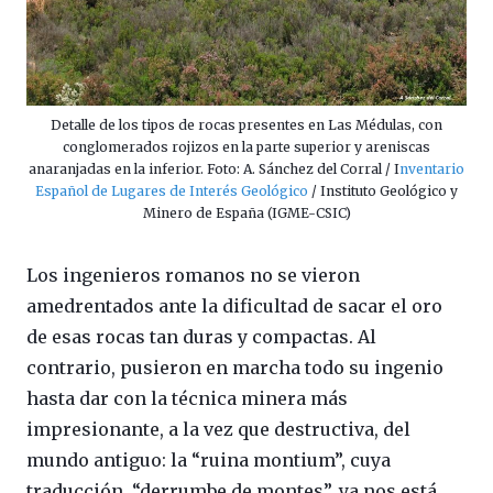
Detalle de los tipos de rocas presentes en Las Médulas, con
conglomerados rojizos en la parte superior y areniscas
anaranjadas en la inferior. Foto: A. Sánchez del Corral / I
nventario
Español de Lugares de Interés Geológico
/ Instituto Geológico y
Minero de España (IGME-CSIC)
Los ingenieros romanos no se vieron
amedrentados ante la dificultad de sacar el oro
de esas rocas tan duras y compactas. Al
contrario, pusieron en marcha todo su ingenio
hasta dar con la técnica minera más
impresionante, a la vez que destructiva, del
mundo antiguo: la “ruina montium”, cuya
traducción, “derrumbe de montes”, ya nos está