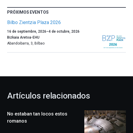
PRÓXIMOS EVENTOS
Bilbo Zientzia Plaza 2026
Un
16 de septiembre, 2026
–
4 de octubre, 2026
año
Bizkaia Aretoa-EHU
más,
Abandoibarra, 3
,
Bilbao
Bilbao
dará
la
bienvenida
al
otoño
con
la
Artículos relacionados
celebración
de
la
No estaban tan locos estos
novena
edición
romanos
de
Bilbo