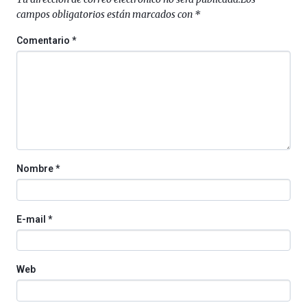
al
campos obligatorios están marcados con
*
4
de
Comentario
*
octubre.
La
iniciativa,
organizada
por
la
Cátedra…
Nombre
*
E-mail
*
Web