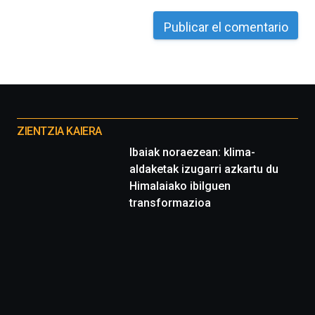
Otros
proyectos
ZIENTZIA KAIERA
Ibaiak noraezean: klima-
aldaketak izugarri azkartu du
Himalaiako ibilguen
transformazioa