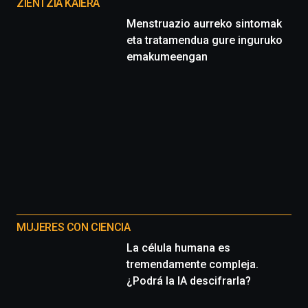
proyectos
ZIENTZIA KAIERA
Menstruazio aurreko sintomak
eta tratamendua gure inguruko
emakumeengan
MUJERES CON CIENCIA
La célula humana es
tremendamente compleja.
¿Podrá la IA descifrarla?