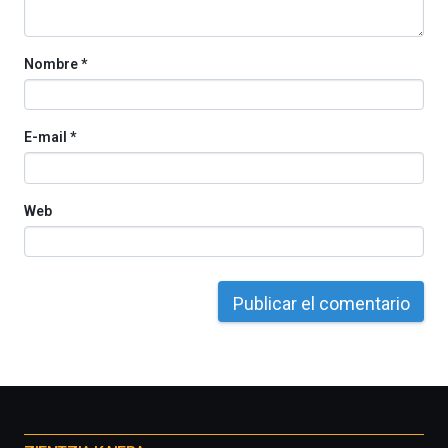
Cátedra…
Nombre
*
E-mail
*
Web
Otros