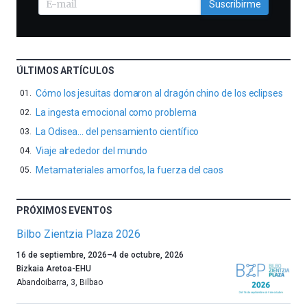
Suscribirme
ÚLTIMOS ARTÍCULOS
Cómo los jesuitas domaron al dragón chino de los eclipses
La ingesta emocional como problema
La Odisea… del pensamiento científico
Viaje alrededor del mundo
Metamateriales amorfos, la fuerza del caos
PRÓXIMOS EVENTOS
Bilbo Zientzia Plaza 2026
Un
16 de septiembre, 2026
–
4 de octubre, 2026
año
Bizkaia Aretoa-EHU
más,
Abandoibarra, 3
,
Bilbao
Bilbao