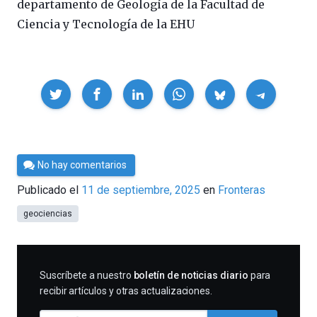
departamento de Geología de la Facultad de
Ciencia y Tecnología de la EHU
Compartir
Por
No hay comentarios
César
Publicado el
11 de septiembre, 2025
en
Fronteras
Tomé
geociencias
SUSCRIBIRME
Suscríbete a nuestro
boletín de noticias diario
para
recibir artículos y otras actualizaciones.