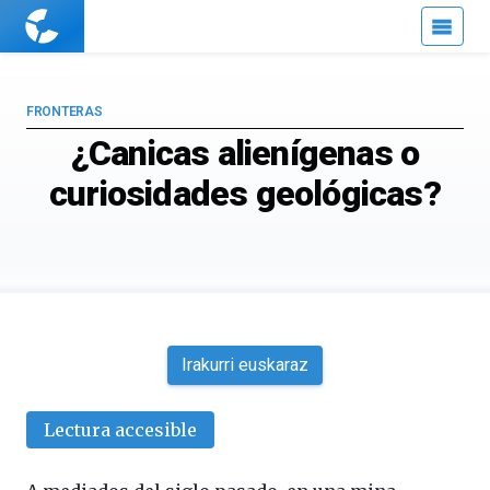
Cuaderno
de
Cultura
Científica
FRONTERAS
¿Canicas alienígenas o
curiosidades geológicas?
Irakurri euskaraz
Lectura accesible