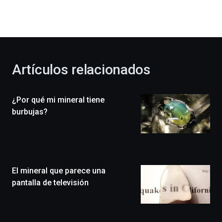
dará
la
bienvenida
al
otoño
con
la
Artículos relacionados
celebración
de
la
¿Por qué mi mineral tiene
novena
edición
burbujas?
de
Bilbo
Zientzia
Plaza
(BZP),
El mineral que parece una
un
festival
pantalla de televisión
que
llenará
la
ciudad