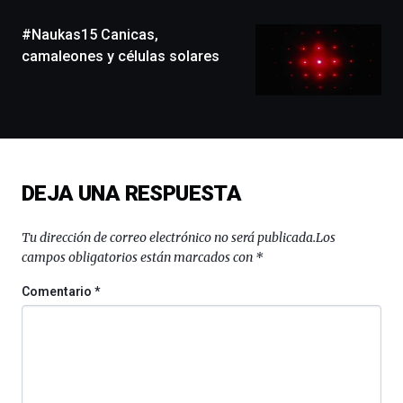
de
monólogos,
#Naukas15 Canicas,
exposiciones,
camaleones y células solares
conferencias,
docufórums
y
espectáculos
de
ciencia
del
DEJA UNA RESPUESTA
16
de
septiembre
Tu dirección de correo electrónico no será publicada.
Los
al
campos obligatorios están marcados con
*
4
de
Comentario
*
octubre.
La
iniciativa,
organizada
por
la