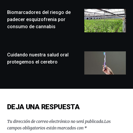
Plaza
(BZP),
Biomarcadores del riesgo de
un
festival
padecer esquizofrenia por
que
consumo de cannabis
llenará
la
ciudad
de
monólogos,
Cuidando nuestra salud oral
exposiciones,
protegemos el cerebro
conferencias,
docufórums
y
espectáculos
de
ciencia
del
DEJA UNA RESPUESTA
16
de
septiembre
Tu dirección de correo electrónico no será publicada.
Los
al
campos obligatorios están marcados con
*
4