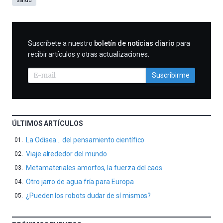
SUSCRIBIRME
Suscríbete a nuestro
boletín de noticias diario
para
recibir artículos y otras actualizaciones.
Suscribirme
ÚLTIMOS ARTÍCULOS
La Odisea… del pensamiento científico
Viaje alrededor del mundo
Metamateriales amorfos, la fuerza del caos
Otro jarro de agua fría para Europa
¿Pueden los robots dudar de sí mismos?