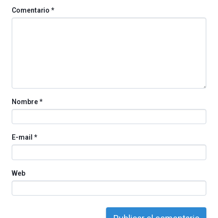
de
Comentario
*
octubre.
La
iniciativa,
organizada
por
la
Cátedra…
Nombre
*
E-mail
*
Web