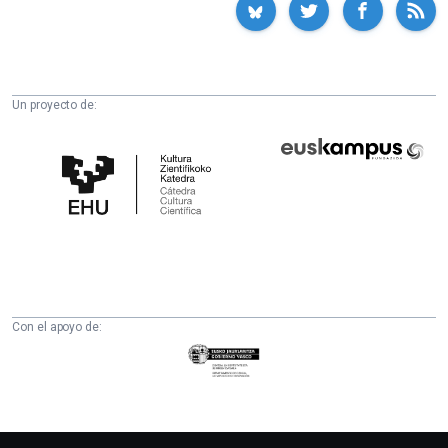
Un proyecto de:
Cátedra
Euskampus
de
Fundazioa
Cultura
Científica
de
la
UPV/EHU
Con el apoyo de:
Eusko
Jaurlaritza
-
Zientzia,