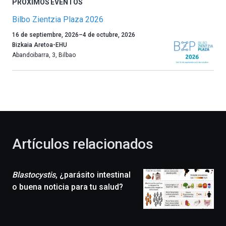
PRÓXIMOS EVENTOS
Bilbo Zientzia Plaza 2026
Un
16 de septiembre, 2026
–
4 de octubre, 2026
año
Bizkaia Aretoa-EHU
más,
Abandoibarra, 3
,
Bilbao
Bilbao
dará
la
bienvenida
al
otoño
con
la
Artículos relacionados
celebración
de
la
Blastocystis
, ¿parásito intestinal
novena
edición
o buena noticia para tu salud?
de
Bilbo
Zientzia