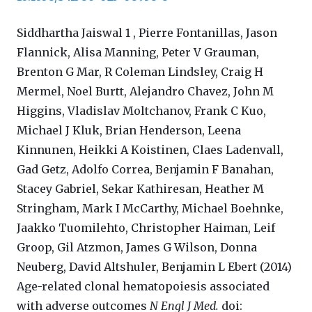
Siddhartha Jaiswal 1 , Pierre Fontanillas, Jason
Flannick, Alisa Manning, Peter V Grauman,
Brenton G Mar, R Coleman Lindsley, Craig H
Mermel, Noel Burtt, Alejandro Chavez, John M
Higgins, Vladislav Moltchanov, Frank C Kuo,
Michael J Kluk, Brian Henderson, Leena
Kinnunen, Heikki A Koistinen, Claes Ladenvall,
Gad Getz, Adolfo Correa, Benjamin F Banahan,
Stacey Gabriel, Sekar Kathiresan, Heather M
Stringham, Mark I McCarthy, Michael Boehnke,
Jaakko Tuomilehto, Christopher Haiman, Leif
Groop, Gil Atzmon, James G Wilson, Donna
Neuberg, David Altshuler, Benjamin L Ebert (2014)
Age-related clonal hematopoiesis associated
with adverse outcomes
N Engl J Med.
doi: