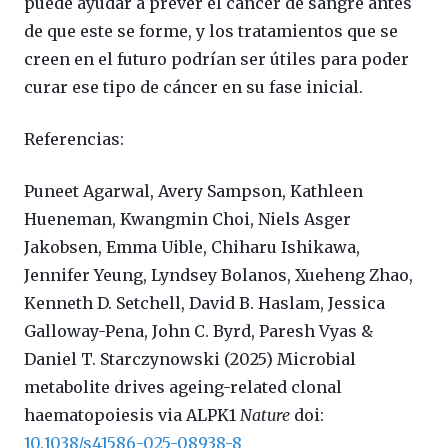
puede ayudar a prever el cáncer de sangre antes
de que este se forme, y los tratamientos que se
creen en el futuro podrían ser útiles para poder
curar ese tipo de cáncer en su fase inicial.
Referencias:
Puneet Agarwal, Avery Sampson, Kathleen
Hueneman, Kwangmin Choi, Niels Asger
Jakobsen, Emma Uible, Chiharu Ishikawa,
Jennifer Yeung, Lyndsey Bolanos, Xueheng Zhao,
Kenneth D. Setchell, David B. Haslam, Jessica
Galloway-Pena, John C. Byrd, Paresh Vyas &
Daniel T. Starczynowski (2025) Microbial
metabolite drives ageing-related clonal
haematopoiesis via ALPK1
Nature
doi:
10.1038/s41586-025-08938-8