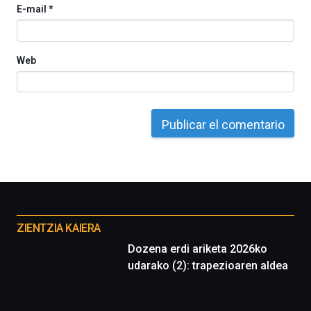
E-mail
*
del
16
de
septiembre
Web
al
4
de
octubre.
La
iniciativa,
organizada
por
la
Cátedra…
Otros
proyectos
ZIENTZIA KAIERA
Dozena erdi ariketa 2026ko
udarako (2): trapezioaren aldea