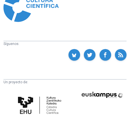
Síguenos:
Un proyecto de:
Cátedra
Euskampus
de
Fundazioa
Cultura
Científica
de
la