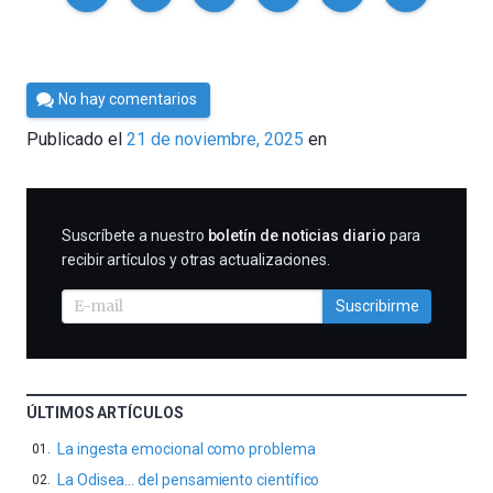
Por
No hay comentarios
Ziortza
Publicado el
21 de noviembre, 2025
en
Guezuraga
SUSCRIBIRME
Suscríbete a nuestro
boletín de noticias diario
para
recibir artículos y otras actualizaciones.
Suscribirme
ÚLTIMOS ARTÍCULOS
La ingesta emocional como problema
La Odisea… del pensamiento científico