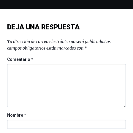
la
novena
edición
de
DEJA UNA RESPUESTA
Bilbo
Zientzia
Plaza
Tu dirección de correo electrónico no será publicada.
Los
(BZP),
campos obligatorios están marcados con
*
un
festival
Comentario
*
que
llenará
la
ciudad
de
monólogos,
exposiciones,
conferencias,
docufórums
Nombre
*
y
espectáculos
de
ciencia