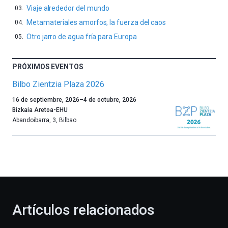
Viaje alrededor del mundo
Metamateriales amorfos, la fuerza del caos
Otro jarro de agua fría para Europa
PRÓXIMOS EVENTOS
Bilbo Zientzia Plaza 2026
Un
16 de septiembre, 2026
–
4 de octubre, 2026
año
Bizkaia Aretoa-EHU
más,
Abandoibarra, 3
,
Bilbao
Bilbao
dará
la
bienvenida
al
otoño
con
la
Artículos relacionados
celebración
de