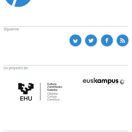
Síguenos:
Un proyecto de:
Cátedra
Euskampus
de
Fundazioa
Cultura
Científica
de
la
UPV/EHU