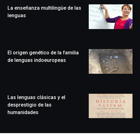
la
La enseñanza multilingüe de las
novena
edición
lenguas
de
Bilbo
Zientzia
Plaza
(BZP),
El origen genético de la familia
un
festival
de lenguas indoeuropeas
que
llenará
la
ciudad
de
monólogos,
Las lenguas clásicas y el
exposiciones,
desprestigio de las
conferencias,
humanidades
docufórums
y
espectáculos
de
ciencia