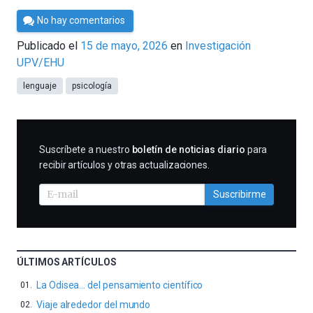
Por
No hay comentarios
César
Publicado el
15 de mayo, 2026
en
Investigación
Tomé
UPV/EHU
lenguaje
psicología
SUSCRIBIRME
Suscríbete a nuestro
boletín de noticias diario
para
recibir artículos y otras actualizaciones.
Suscribirme
ÚLTIMOS ARTÍCULOS
La Odisea… del pensamiento científico
Viaje alrededor del mundo