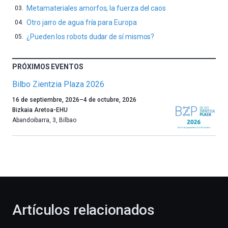
Metamateriales amorfos, la fuerza del caos
Otro jarro de agua fría para Europa
¿Pueden los robots dudar de sí mismos?
PRÓXIMOS EVENTOS
Bilbo Zientzia Plaza 2026
Un
16 de septiembre, 2026
–
4 de octubre, 2026
año
Bizkaia Aretoa-EHU
más,
Abandoibarra, 3
,
Bilbao
Bilbao
dará
la
bienvenida
al
otoño
con
la
Artículos relacionados
celebración
de