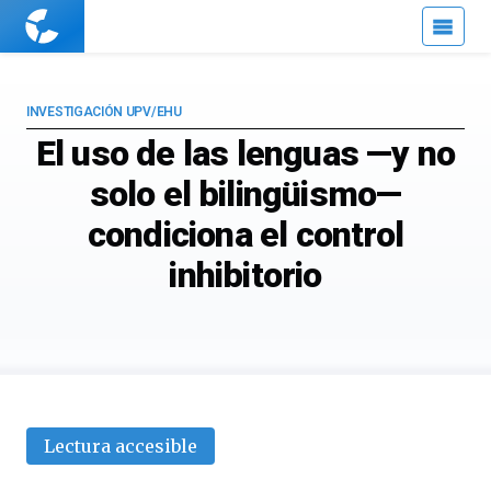
Cuaderno
de
Cultura
Científica
INVESTIGACIÓN UPV/EHU
El uso de las lenguas —y no
solo el bilingüismo—
condiciona el control
inhibitorio
Lectura accesible