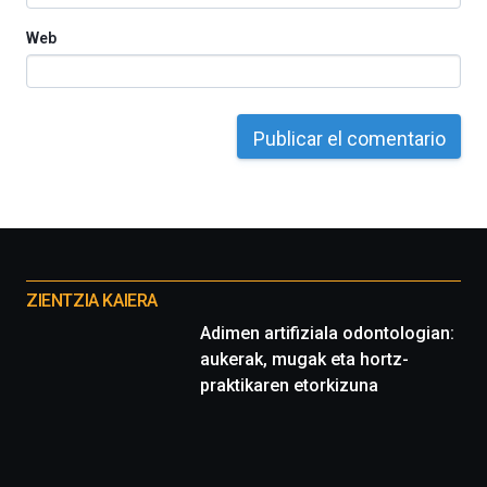
Web
Otros
proyectos
ZIENTZIA KAIERA
Adimen artifiziala odontologian:
aukerak, mugak eta hortz-
praktikaren etorkizuna