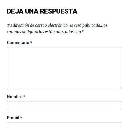
del
DEJA UNA RESPUESTA
16
de
septiembre
Tu dirección de correo electrónico no será publicada.
Los
al
campos obligatorios están marcados con
*
4
de
Comentario
*
octubre.
La
iniciativa,
organizada
por
la
Cátedra…
Nombre
*
E-mail
*