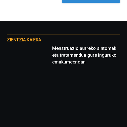
Otros
proyectos
ZIENTZIA KAIERA
Menstruazio aurreko sintomak
eta tratamendua gure inguruko
emakumeengan