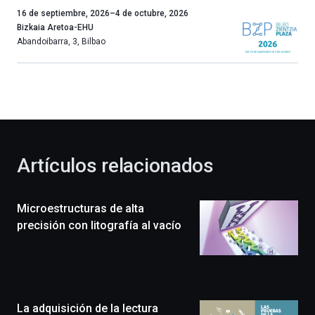
Un
16 de septiembre, 2026
–
4 de octubre, 2026
año
Bizkaia Aretoa-EHU
más,
Abandoibarra, 3
,
Bilbao
Bilbao
dará
la
bienvenida
al
otoño
con
la
Artículos relacionados
celebración
de
la
Microestructuras de alta
novena
edición
precisión con litografía al vacío
de
Bilbo
Zientzia
Plaza
(BZP),
La adquisición de la lectura
un