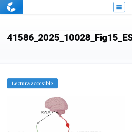
Cuaderno
de
Cultura
Científica
41586_2025_10028_Fig15_E
Lectura accesible