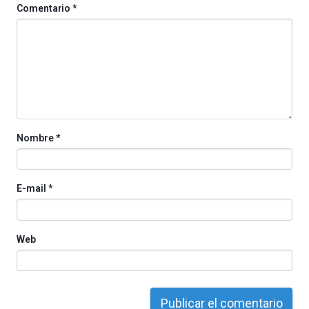
La
Comentario
*
iniciativa,
organizada
por
la
Cátedra…
Nombre
*
E-mail
*
Web