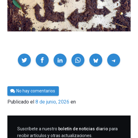
Compartir
Por
No hay comentarios
César
Publicado el
8 de junio, 2026
en
Tomé
SUSCRIBIRME
Suscríbete a nuestro
boletín de noticias diario
para
recibir artículos y otras actualizaciones.