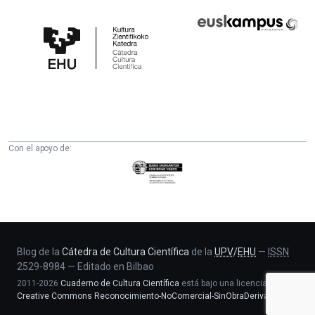
Cátedra
Euskampus
de
Fundazioa
Cultura
Científica
de
la
UPV/EHU
Con el apoyo de:
Eusko
Jaurlaritza
-
Zientzia,
Unibertsitate
eta
Blog de la
Cátedra de Cultura Científica
de la
UPV
/
EHU
—
ISSN
2529-8984
—
Editado en Bilbao
Berrikuntza
2011-2026
Cuaderno de Cultura Científica
está bajo una licencia
saila
Creative Commons Reconocimiento-NoComercial-SinObraDerivada 4.0