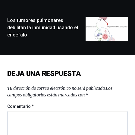
la
ciudad
de
monólogos,
Los tumores pulmonares
exposiciones,
debilitan la inmunidad usando el
conferencias,
encéfalo
docufórums
y
espectáculos
de
ciencia
del
DEJA UNA RESPUESTA
16
de
septiembre
Tu dirección de correo electrónico no será publicada.
Los
al
campos obligatorios están marcados con
*
4
de
Comentario
*
octubre.
La
iniciativa,
organizada
por