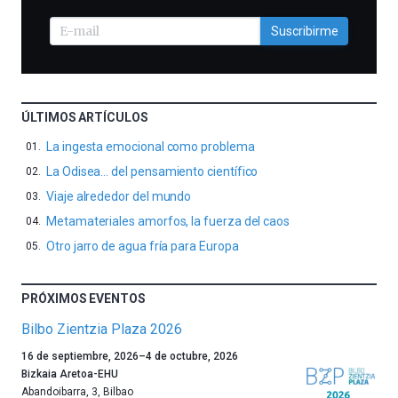
Suscribirme
ÚLTIMOS ARTÍCULOS
La ingesta emocional como problema
La Odisea… del pensamiento científico
Viaje alrededor del mundo
Metamateriales amorfos, la fuerza del caos
Otro jarro de agua fría para Europa
PRÓXIMOS EVENTOS
Bilbo Zientzia Plaza 2026
Un
16 de septiembre, 2026
–
4 de octubre, 2026
año
Bizkaia Aretoa-EHU
más,
Abandoibarra, 3
,
Bilbao