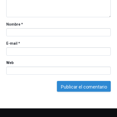
la
Cátedra…
Nombre
*
E-mail
*
Web
Otros