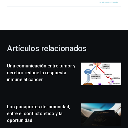
Bilbao
dará
la
bienvenida
al
otoño
con
la
Artículos relacionados
celebración
de
la
Una comunicación entre tumor y
novena
edición
cerebro reduce la respuesta
de
inmune al cáncer
Bilbo
Zientzia
Plaza
(BZP),
Los pasaportes de inmunidad,
un
festival
entre el conflicto ético y la
que
oportunidad
llenará