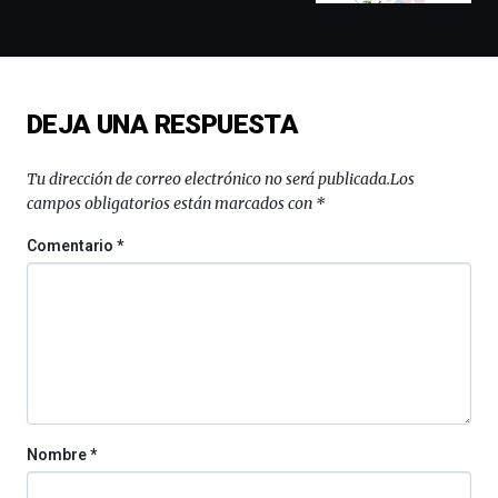
y
espectáculos
de
ciencia
del
DEJA UNA RESPUESTA
16
de
septiembre
Tu dirección de correo electrónico no será publicada.
Los
al
campos obligatorios están marcados con
*
4
de
Comentario
*
octubre.
La
iniciativa,
organizada
por
la
Cátedra…
Nombre
*