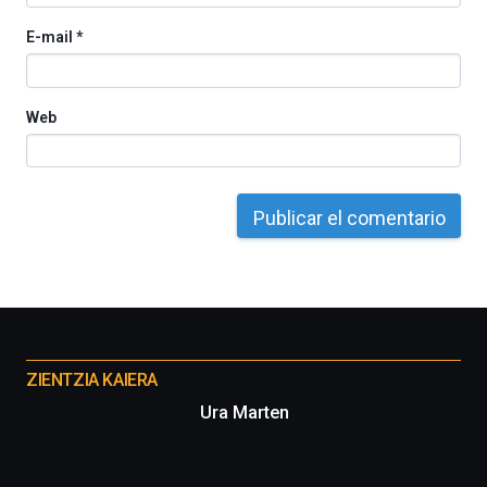
E-mail
*
Web
Otros
proyectos
ZIENTZIA KAIERA
Ura Marten