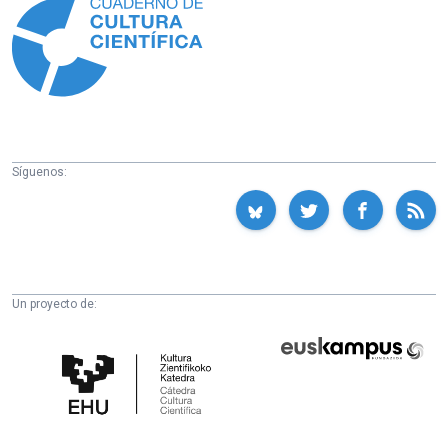
Síguenos:
Un proyecto de:
Cátedra
Euskampus
de
Fundazioa
Cultura
Científica
de