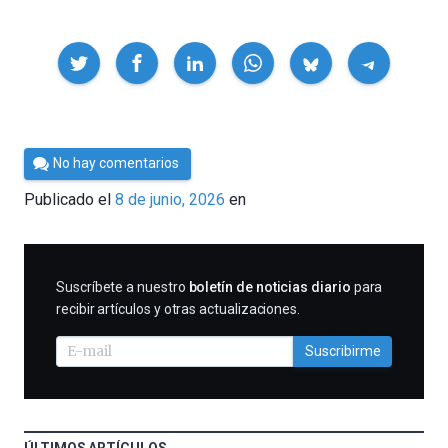
Compartir
Por
No hay comentarios
César
Publicado el
8 de junio, 2026
en
Tomé
SUSCRIBIRME
Suscríbete a nuestro
boletín de noticias diario
para
recibir artículos y otras actualizaciones.
Suscribirme