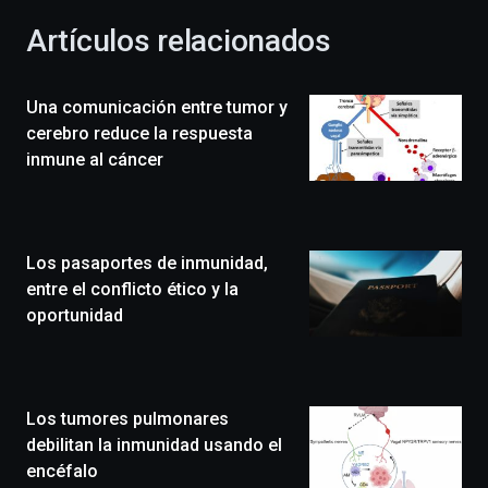
con
la
Artículos relacionados
celebración
de
la
Una comunicación entre tumor y
novena
edición
cerebro reduce la respuesta
de
inmune al cáncer
Bilbo
Zientzia
Plaza
(BZP),
Los pasaportes de inmunidad,
un
festival
entre el conflicto ético y la
que
oportunidad
llenará
la
ciudad
de
monólogos,
Los tumores pulmonares
exposiciones,
debilitan la inmunidad usando el
conferencias,
encéfalo
docufórums