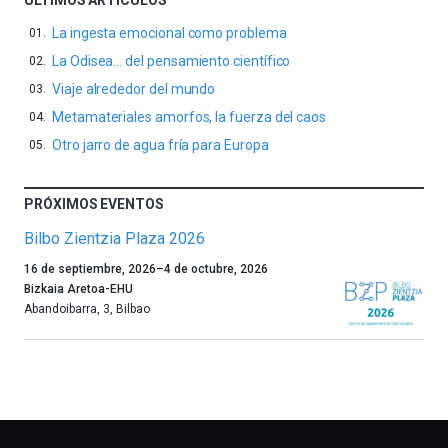
ÚLTIMOS ARTÍCULOS
La ingesta emocional como problema
La Odisea… del pensamiento científico
Viaje alrededor del mundo
Metamateriales amorfos, la fuerza del caos
Otro jarro de agua fría para Europa
PRÓXIMOS EVENTOS
Bilbo Zientzia Plaza 2026
Un
16 de septiembre, 2026
–
4 de octubre, 2026
año
Bizkaia Aretoa-EHU
más,
Abandoibarra, 3
,
Bilbao
Bilbao
dará
la
bienvenida
al
otoño