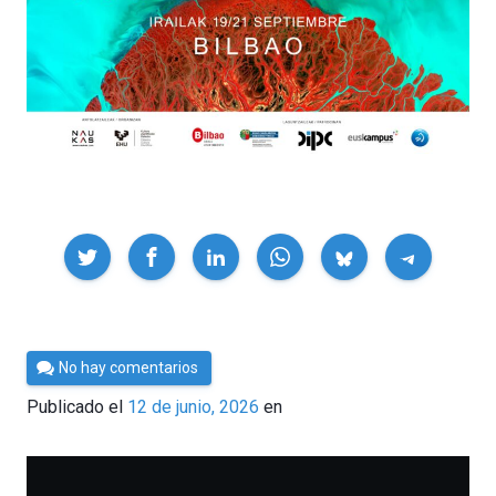
Compartir
Por
No hay comentarios
César
Publicado el
12 de junio, 2026
en
Tomé