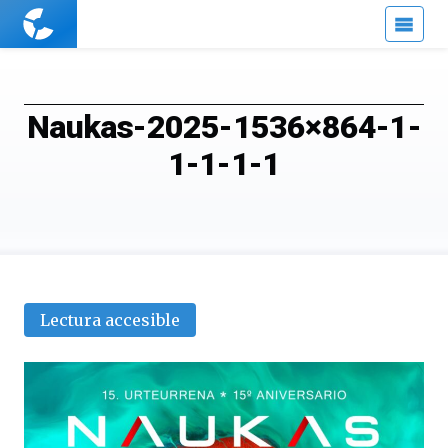
Cuaderno
de
Cultura
Científica
Naukas-2025-1536×864-1-
1-1-1-1
Lectura accesible