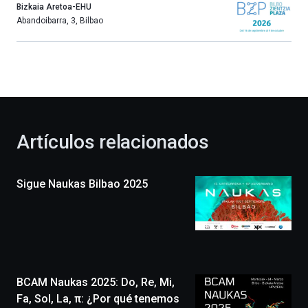
año
Bizkaia Aretoa-EHU
más,
Abandoibarra, 3
,
Bilbao
Bilbao
dará
la
bienvenida
al
otoño
con
la
Artículos relacionados
celebración
de
la
Sigue Naukas Bilbao 2025
novena
edición
de
Bilbo
Zientzia
Plaza
(BZP),
BCAM Naukas 2025: Do, Re, Mi,
un
festival
Fa, Sol, La, π: ¿Por qué tenemos