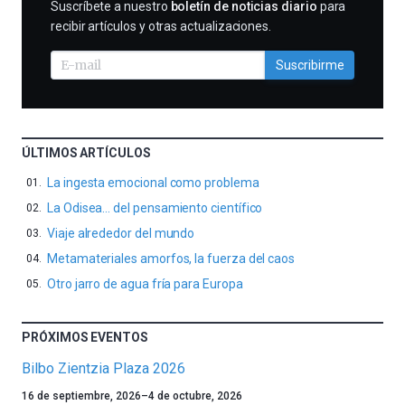
SUSCRIBIRME
Suscríbete a nuestro
boletín de noticias diario
para
recibir artículos y otras actualizaciones.
Suscribirme
ÚLTIMOS ARTÍCULOS
La ingesta emocional como problema
La Odisea… del pensamiento científico
Viaje alrededor del mundo
Metamateriales amorfos, la fuerza del caos
Otro jarro de agua fría para Europa
PRÓXIMOS EVENTOS
Bilbo Zientzia Plaza 2026
Un
16 de septiembre, 2026
–
4 de octubre, 2026