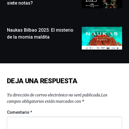
que
siete notas?
llenará
la
ciudad
de
monólogos,
Naukas Bilbao 2025: El misterio
exposiciones,
de la momia maldita
conferencias,
docufórums
y
espectáculos
de
ciencia
del
DEJA UNA RESPUESTA
16
de
septiembre
Tu dirección de correo electrónico no será publicada.
Los
al
campos obligatorios están marcados con
*
4
de
Comentario
*
octubre.
La
iniciativa,