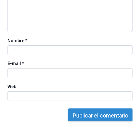
organizada
por
la
Cátedra…
Nombre
*
E-mail
*
Web