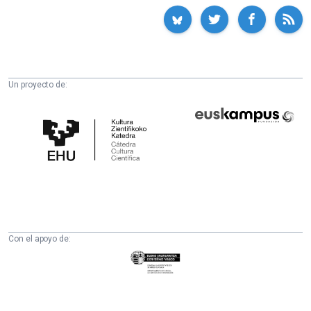
Un proyecto de:
Cátedra
Euskampus
de
Fundazioa
Cultura
Científica
de
la
UPV/EHU
Con el apoyo de:
Eusko
Jaurlaritza
-
Zientzia,