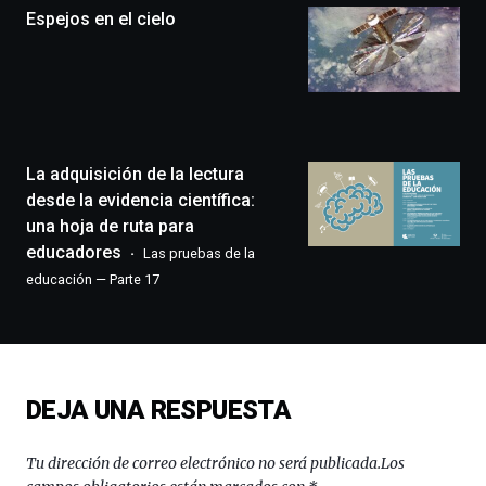
Espejos en el cielo
un
festival
que
llenará
la
ciudad
de
monólogos,
La adquisición de la lectura
exposiciones,
desde la evidencia científica:
conferencias,
una hoja de ruta para
docufórums
educadores
Las pruebas de la
y
espectáculos
educación — Parte 17
de
ciencia
del
16
de
DEJA UNA RESPUESTA
septiembre
al
4
Tu dirección de correo electrónico no será publicada.
Los
de