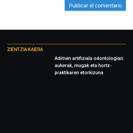
Otros
proyectos
ZIENTZIA KAIERA
Adimen artifiziala odontologian:
aukerak, mugak eta hortz-
praktikaren etorkizuna