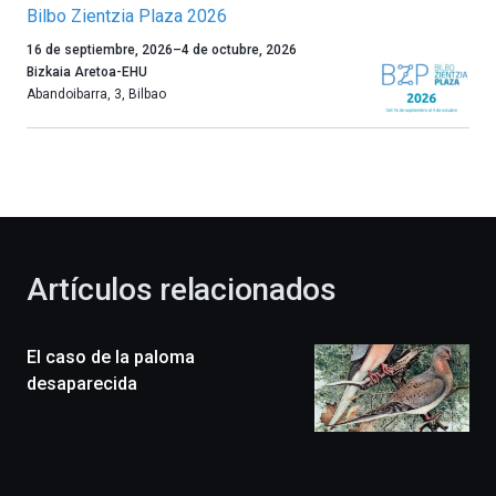
Bilbo Zientzia Plaza 2026
Un
16 de septiembre, 2026
–
4 de octubre, 2026
año
Bizkaia Aretoa-EHU
más,
Abandoibarra, 3
,
Bilbao
Bilbao
dará
la
bienvenida
al
otoño
con
la
Artículos relacionados
celebración
de
la
El caso de la paloma
novena
edición
desaparecida
de
Bilbo
Zientzia
Plaza
(BZP),