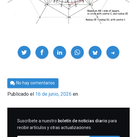
Compartir
Por
No hay comentarios
César
Publicado el
16 de junio, 2026
en
Tomé
SUSCRIBIRME
Suscríbete a nuestro
boletín de noticias diario
para
recibir artículos y otras actualizaciones.