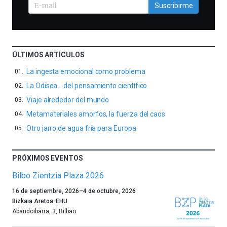
Suscribirme
ÚLTIMOS ARTÍCULOS
La ingesta emocional como problema
La Odisea… del pensamiento científico
Viaje alrededor del mundo
Metamateriales amorfos, la fuerza del caos
Otro jarro de agua fría para Europa
PRÓXIMOS EVENTOS
Bilbo Zientzia Plaza 2026
Un
16 de septiembre, 2026
–
4 de octubre, 2026
año
Bizkaia Aretoa-EHU
más,
Abandoibarra, 3
,
Bilbao
Bilbao