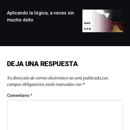
ciudad
de
monólogos,
Aplicando la lógica, a veces sin
exposiciones,
mucho éxito
conferencias,
docufórums
y
espectáculos
de
ciencia
del
DEJA UNA RESPUESTA
16
de
septiembre
Tu dirección de correo electrónico no será publicada.
Los
al
campos obligatorios están marcados con
*
4
de
Comentario
*
octubre.
La
iniciativa,
organizada
por
la