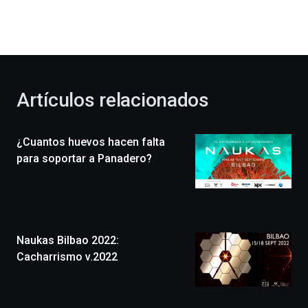
dará
la
bienvenida
al
otoño
con
la
Artículos relacionados
celebración
de
la
¿Cuantos huevos hacen falta
novena
edición
para soportar a Panadero?
de
Bilbo
Zientzia
Plaza
(BZP),
Naukas Bilbao 2022:
un
festival
Cacharrismo v.2022
que
llenará
la