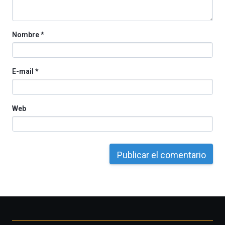
Cátedra…
Nombre
*
E-mail
*
Web
Otros