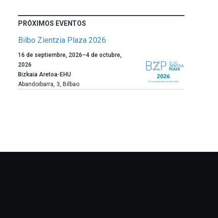
PRÓXIMOS EVENTOS
Bilbo Zientzia Plaza 2026
Un
16 de septiembre, 2026
–
4 de octubre,
año
2026
más,
Bizkaia Aretoa-EHU
Bilbao
Abandoibarra, 3
,
Bilbao
dará
la
bienvenida
al
otoño
con
la
celebración
de
la
novena
edición
de