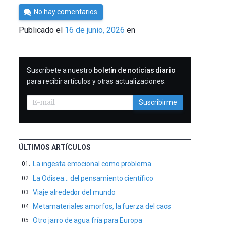
Por
No hay comentarios
César
Publicado el
16 de junio, 2026
en
Tomé
SUSCRIBIRME
Suscríbete a nuestro
boletín de noticias diario
para recibir artículos y otras actualizaciones.
Suscribirme
ÚLTIMOS ARTÍCULOS
La ingesta emocional como problema
La Odisea… del pensamiento científico
Viaje alrededor del mundo
Metamateriales amorfos, la fuerza del caos
Otro jarro de agua fría para Europa