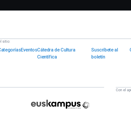
 sitio:
Categorías
Eventos
Cátedra de Cultura
Suscríbete al
Científica
boletín
Con el ap
Euskampus
Fundazioa