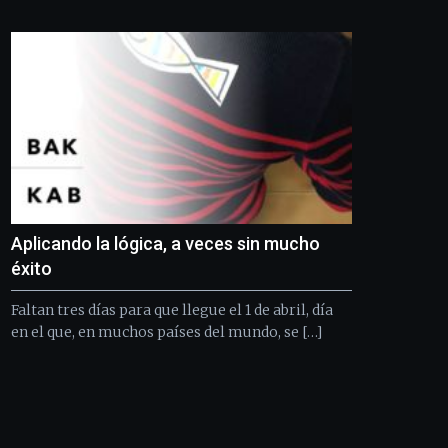
Bilbo
Zientzia
Plaza
(BZP),
un
festival
que
llenará
la
ciudad
de
monólogos,
Aplicando la lógica, a veces sin mucho
exposiciones,
conferencias,
éxito
docufórums
y
Faltan tres días para que llegue el 1 de abril, día
espectáculos
en el que, en muchos países del mundo, se […]
de
ciencia
del
16
de
septiembre