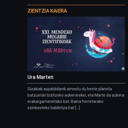
Otros
proyectos
ZIENTZIA KAIERA
Ura Marten
Gizakiak aspaldidanik amestu du beste planeta
batzuetan bizitzeko aukerarekin, eta Marte da aukera
erakargarrienetako bat. Baina horretarako
ezinbesteko baldintza bat [...]