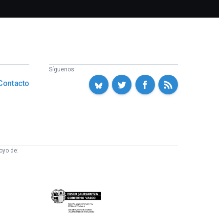
Síguenos:
Contacto
oyo de:
Eusko
Jaurlaritza
-