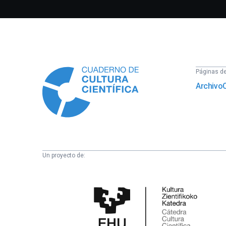
Información
Páginas del
Archivo
Un proyecto de:
Cátedra
de
Cultura
Científica
de