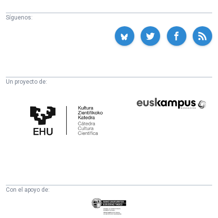
Síguenos:
Un proyecto de:
Cátedra
Euskampus
de
Fundazioa
Cultura
Científica
de
la
UPV/EHU
Con el apoyo de:
Eusko
Jaurlaritza