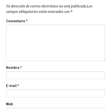
Plaza
Tu dirección de correo electrónico no será publicada.
Los
(BZP),
campos obligatorios están marcados con
*
un
festival
Comentario
*
que
llenará
la
ciudad
de
monólogos,
exposiciones,
conferencias,
docufórums
Nombre
*
y
espectáculos
de
ciencia
E-mail
*
del
16
de
septiembre
Web
al