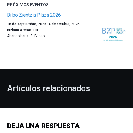
PRÓXIMOS EVENTOS
Bilbo Zientzia Plaza 2026
Un
16 de septiembre, 2026
–
4 de octubre, 2026
año
Bizkaia Aretoa-EHU
más,
Abandoibarra, 3
,
Bilbao
Bilbao
dará
la
bienvenida
al
otoño
con
la
Artículos relacionados
celebración
de
la
novena
edición
de
DEJA UNA RESPUESTA
Bilbo
Zientzia